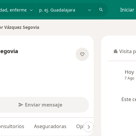
dad, enfermedad o nombre
p. ej. Guadalajara
Iniciar
or Vázquez Segovia
e ciudad
Segovia
Visita 
Visita p
e las especializaciones
Hoy
7 Ago
s
Este c
Enviar mensaje
nsultorios
Aseguradoras
Opiniones (357)