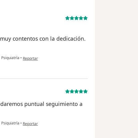
muy contentos con la dedicación.
en opinión del usuario M.C MENENDEZ
 Psiquiatría
•
Reportar
y daremos puntual seguimiento a
en opinión del usuario Kmch
 Psiquiatría
•
Reportar