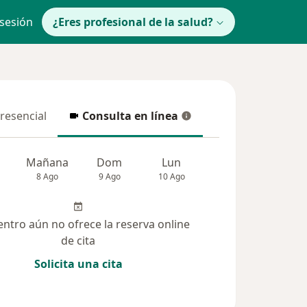
 sesión
¿Eres profesional de la salud?
presencial
Consulta en línea
resencial
Consulta en línea
Mañana
Dom
Lun
Mar
Mié
8 Ago
9 Ago
10 Ago
11 Ago
12 Ag
entro aún no ofrece la reserva online
de cita
Solicita una cita