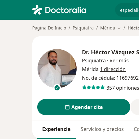
especiali
Página De Inicio
Psiquiatra
Mérida
Héct
Cambiar d
Dr.
Héctor Vázquez 
sobr
Psiquiatra
·
Ver más
Mérida
1 dirección
No. de cédula: 11697692
357 opinione
Agendar cita
Experiencia
Servicios y precios
Co