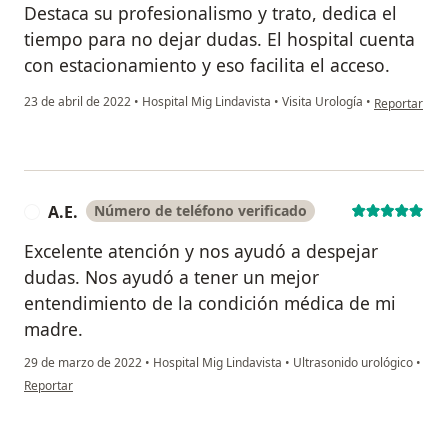
Destaca su profesionalismo y trato, dedica el
tiempo para no dejar dudas. El hospital cuenta
con estacionamiento y eso facilita el acceso.
en opinión d
23 de abril de 2022
•
Hospital Mig Lindavista
•
Visita Urología
•
Reportar
A.E.
Número de teléfono verificado
A
Excelente atención y nos ayudó a despejar
dudas. Nos ayudó a tener un mejor
entendimiento de la condición médica de mi
madre.
29 de marzo de 2022
•
Hospital Mig Lindavista
•
Ultrasonido urológico
•
en opinión del usuario A.E.
Reportar