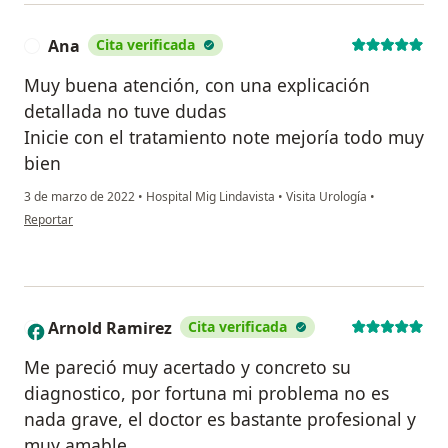
Ana
Cita verificada
A
Muy buena atención, con una explicación
detallada no tuve dudas
Inicie con el tratamiento note mejoría todo muy
bien
3 de marzo de 2022
•
Hospital Mig Lindavista
•
Visita Urología
•
en opinión del usuario Ana
Reportar
Arnold Ramirez
Cita verificada
A
Me pareció muy acertado y concreto su
diagnostico, por fortuna mi problema no es
nada grave, el doctor es bastante profesional y
muy amable