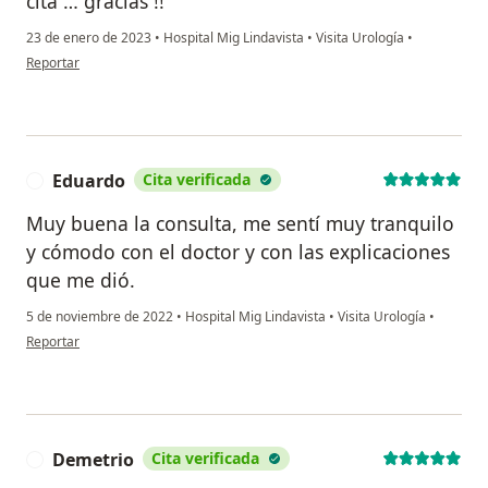
cita … gracias !!
23 de enero de 2023
•
Hospital Mig Lindavista
•
Visita Urología
•
en opinión del usuario Altamirano
Reportar
Eduardo
Cita verificada
E
Muy buena la consulta, me sentí muy tranquilo
y cómodo con el doctor y con las explicaciones
que me dió.
5 de noviembre de 2022
•
Hospital Mig Lindavista
•
Visita Urología
•
en opinión del usuario Eduardo
Reportar
Demetrio
Cita verificada
D