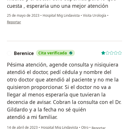
cuesta , esperaria uno una mejor atención
25 de mayo de 2023
•
Hospital Mig Lindavista
•
Visita Urología
•
en opinión del usuario Paciente
Reportar
Berenice
Cita verificada
B
Pésima atención, agende consulta y nisiquiera
atendió el doctor, pedí cédula y nombre del
otro doctor que atendió al paciente y no me la
quisieron proporcionar. Si el doctor no va a
llegar al menos esperaría que tuvieran la
decencia de avisar. Cobran la consulta con el Dr.
Gildardo y a la fecha no sé quién
atendió a mi familiar.
en opinión del usuario 
14 de abril de 2023
•
Hospital Mig Lindavista
•
Otro
•
Reportar