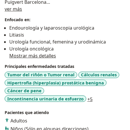
Puigvert Barcelona
Sobre mí
Fellowship en Tower Urology hospital Monte Sinai Los
ver más
Angeles
Enfocado en:
Miembro activo del Colegio Mexicano de Urología
Endourología y laparoscopia urológica
Miembro activo de la Sociedad Mexicana de Urología
Litiasis
Miembro activo de la American Urological Asociation
Urología funcional, femenina y urodinámica
Miembro activo de la Sociedad Europea de Urología
Urología oncológica
Mostrar más detalles
Principales enfermedades tratadas
Tumor del riñón o Tumor renal
Cálculos renales
Hipertrofia (hiperplasia) prostática benigna
Cáncer de pene
a11y_sr_more_di
Incontinencia urinaria de esfuerzo
+5
Pacientes que atiendo
Adultos
Niños (Sólo en algunas direcciones)