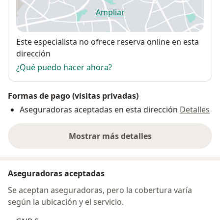
Ampliar
se abre en una nueva pestañ
Disponibilidad
Este especialista no ofrece reserva online en esta
dirección
¿Qué puedo hacer ahora?
Formas de pago (visitas privadas)
Aseguradoras aceptadas en esta dirección
Detalles
Mostrar más detalles
sobre la dirección
Aseguradoras aceptadas
Se aceptan aseguradoras, pero la cobertura varía
según la ubicación y el servicio.