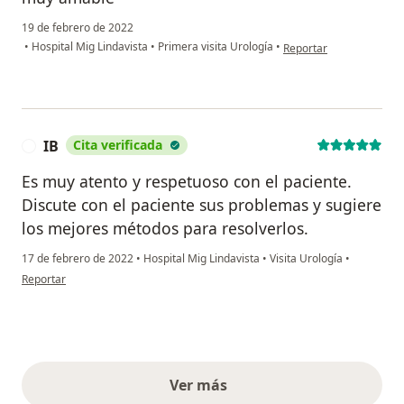
19 de febrero de 2022
en opinión del usuario 
•
Hospital Mig Lindavista
•
Primera visita Urología
•
Reportar
IB
Cita verificada
I
Es muy atento y respetuoso con el paciente.
Discute con el paciente sus problemas y sugiere
los mejores métodos para resolverlos.
17 de febrero de 2022
•
Hospital Mig Lindavista
•
Visita Urología
•
en opinión del usuario IB
Reportar
Ver más
opiniones anteriores