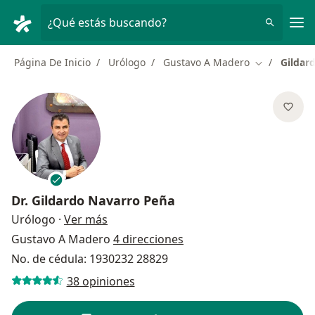
Men
¿Qué estás buscando?
Página De Inicio
Urólogo
Gustavo A Madero
Gildar
Cambiar de 
Dr.
Gildardo Navarro Peña
sobre las especializaciones
Urólogo
·
Ver más
Gustavo A Madero
4 direcciones
No. de cédula: 1930232 28829
38 opiniones