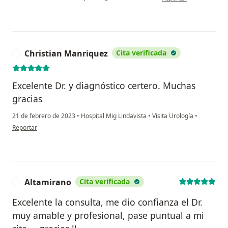
Christian Manriquez
Cita verificada
C
Excelente Dr. y diagnóstico certero. Muchas
gracias
21 de febrero de 2023
•
Hospital Mig Lindavista
•
Visita Urología
•
en opinión del usuario Christian Manriquez
Reportar
Altamirano
Cita verificada
A
Excelente la consulta, me dio confianza el Dr.
muy amable y profesional, pase puntual a mi