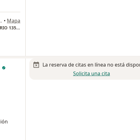
VISTA, Gustavo A Madero
•
Mapa
HOSPITAL ANGELES LINDAVISTA CONSULTORIO 135 PRIMER PISO COSTO CONSULTA 1300
La reserva de citas en línea no está dispo
a
Solicita una cita
ión