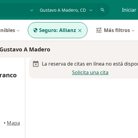
dad, enfermedad o nombre
p. ej. Guadalajara
Iniciar
nibles
Seguro:
Allianz
Más filtros
 Gustavo A Madero
La reserva de citas en línea no está dispo
Solicita una cita
Franco
adero
•
Mapa