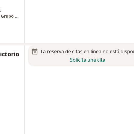
a
UrólogoDr. Erick Mendoza & colaboradores, Grupo Médico y Quirúrgico
La reserva de citas en línea no está dispo
ictorio
Solicita una cita