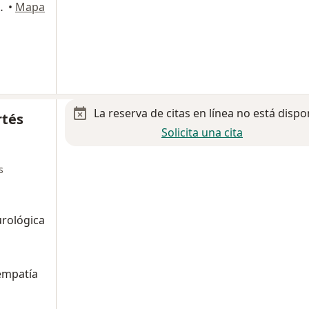
 108, Gustavo A Madero
•
Mapa
La reserva de citas en línea no está dispo
rtés
Solicita una cita
s
urológica
empatía