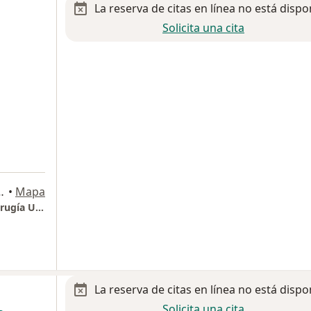
La reserva de citas en línea no está dispo
Solicita una cita
piso, torre 2, Gustavo A Madero
•
Mapa
Hospital Angeles Lindavista - Instituto de Cirugía Urológica Láser
La reserva de citas en línea no está dispo
Solicita una cita