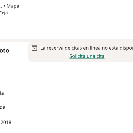
 303, Ciudad de México
•
Mapa
Ceja
La reserva de citas en línea no está dispo
Soto
Solicita una cita
ia
 de
a 2018