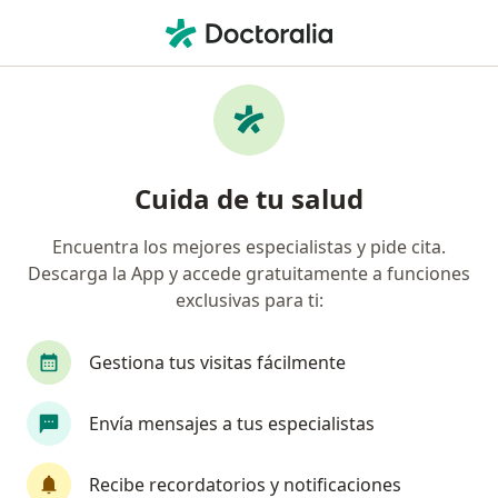
Men
Urólogo • Gustavo A Madero, CDMX
Filtros
Seguro:
MetLife México
Urólogos recomendados de MetLife México
Cuida de tu salud
en Gustavo A Madero
Encuentra los mejores especialistas y pide cita.
Descarga la App y accede gratuitamente a funciones
exclusivas para ti:
Gestiona tus visitas fácilmente
Envía mensajes a tus especialistas
Destacado
Dr. Jorge Alberto Cabrera Rosales
Recibe recordatorios y notificaciones
Urólogo