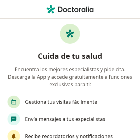
Men
Ortopedista • Gustavo A Madero, CDMX
Filtros
Seguro:
MetLife México
Ortopedistas recomendados de MetLife
Cuida de tu salud
México en Gustavo A Madero
Encuentra los mejores especialistas y pide cita.
Descarga la App y accede gratuitamente a funciones
exclusivas para ti:
Gestiona tus visitas fácilmente
Envía mensajes a tus especialistas
Destacado
Dr. Jaime Vázquez Zárate
Recibe recordatorios y notificaciones
·
Ver más
Ortopedista, Traumatólogo