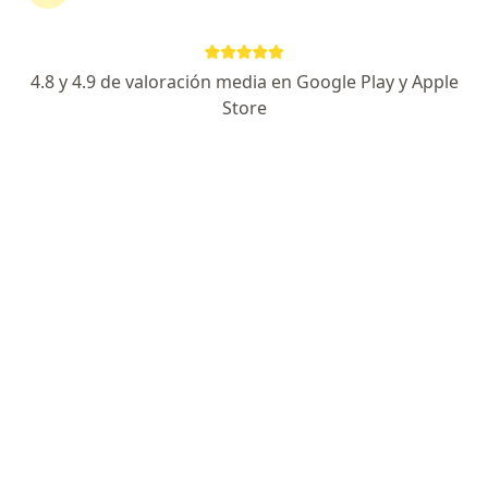
230 opiniones
Avenida Montevideo 303, Consultorio 514, Gustavo A Madero
•
Mapa
4.8 y 4.9 de valoración media en Google Play y Apple
Torre Médica Rio Bamba. Consultorio 514 Dr.Jaime Vázquez Zárate
Store
Acepta MetLife México
Primera visita Ortopedia
Este especialista no ofrece reserva de cita en línea en esta dirección.
Solicita una cita
Destacado