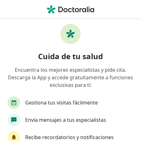
Men
Dolor De Rodilla • Gustavo A Madero, CDMX
Filtros
• 1
Seguro
Mapa
Especialistas en Dolor de rodilla en Gustavo
Cuida de tu salud
A Madero
Encuentra los mejores especialistas y pide cita.
Descarga la App y accede gratuitamente a funciones
¿Qué especialidad estás buscando?
exclusivas para ti:
Ortopedista
Traumatólogo
Fisioterapeut
Gestiona tus visitas fácilmente
Envía mensajes a tus especialistas
Recibe recordatorios y notificaciones