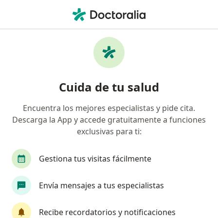
Men
Fimosis • Gustavo A Madero, CDMX
Filtros
• 1
Seguro
Mapa
Especialistas en Fimosis en Gustavo A
Cuida de tu salud
Madero
Encuentra los mejores especialistas y pide cita.
Descarga la App y accede gratuitamente a funciones
¿Qué especialidad estás buscando?
exclusivas para ti:
Urólogo
Cirujano general
Gastroenterólo
Gestiona tus visitas fácilmente
Envía mensajes a tus especialistas
Recibe recordatorios y notificaciones