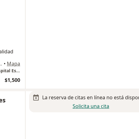
alidad
cano 613, Miguel Hidalgo
•
Mapa
Urología Oncológica y Cirugía Robótica, Hospital Español
$1,500
La reserva de citas en línea no está dispo
es
Solicita una cita