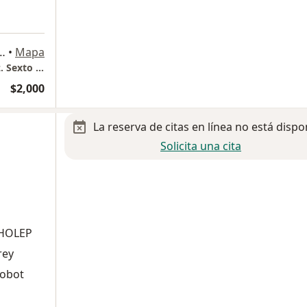
ional Mexicano 613, Miguel Hidalgo
•
Mapa
Hospital Español, Torre Antonino Fernandez. Sexto piso. Consultorio 602.
$2,000
La reserva de citas en línea no está dispo
Solicita una cita
 HOLEP
rey
Robot