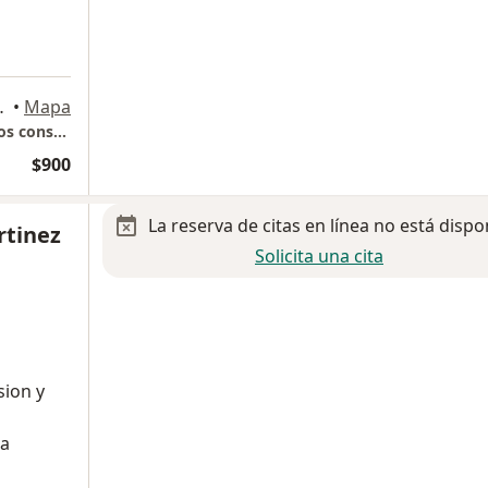
ad de México
•
Mapa
Hospital Angeles Mocel. Torre de consultorios consultorio 201
$900
La reserva de citas en línea no está dispo
rtinez
Solicita una cita
sion y
la