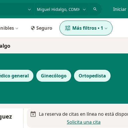
dad, enfermedad o nombre
p. ej. Guadalajara
Iniciar
nibles
Seguro
Más filtros
•
1
algo
dico general
Ginecólogo
Ortopedista
La reserva de citas en línea no está dispo
íguez
Solicita una cita