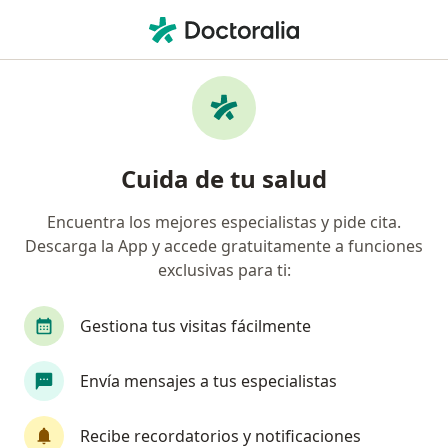
Men
Trastorno De Conducta • Mexicali, Baja California
Filtros
• 1
Seguro
Mapa
Especialistas en Trastorno de conducta en
Cuida de tu salud
Mexicali
Encuentra los mejores especialistas y pide cita.
Descarga la App y accede gratuitamente a funciones
¿Qué especialidad estás buscando?
exclusivas para ti:
Psicólogo
Sexólogo
Pediatra
Neurofi
Gestiona tus visitas fácilmente
Envía mensajes a tus especialistas
Recibe recordatorios y notificaciones