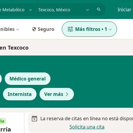
dad, enfermedad o nombre
p. ej. Guadalajara
Iniciar
nibles
Seguro
Más filtros
•
1
 en Texcoco
Médico general
Internista
Ver más
La reserva de citas en línea no está dispo
ia
Solicita una cita
rría