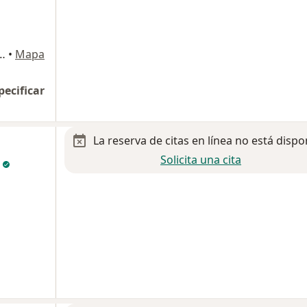
El Carmen, Texcoco Estado de México., Texcoco
•
Mapa
pecificar
La reserva de citas en línea no está dispo
Solicita una cita
a