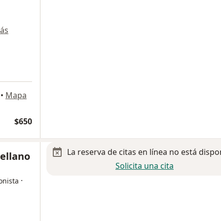
ás
•
Mapa
$650
La reserva de citas en línea no está dispo
rellano
Solicita una cita
·
onista