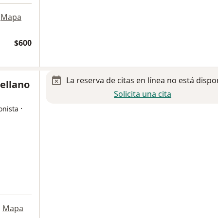
Mapa
$600
La reserva de citas en línea no está dispo
rellano
Solicita una cita
·
onista
•
Mapa