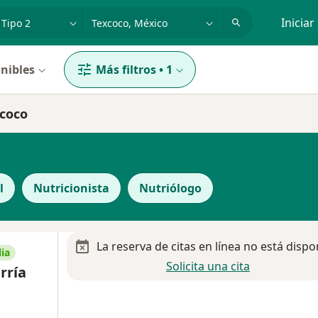
dad, enfermedad o nombre
p. ej. Guadalajara
Iniciar
nibles
Más filtros
•
1
xcoco
l
Nutricionista
Nutriólogo
La reserva de citas en línea no está dispo
ia
Solicita una cita
rría