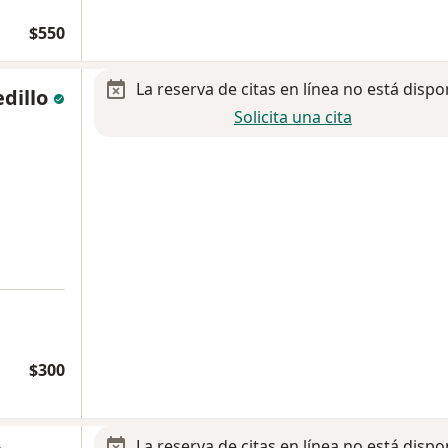
$550
La reserva de citas en línea no está dispo
edillo
Solicita una cita
$300
La reserva de citas en línea no está dispo