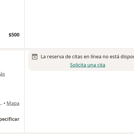
$500
La reserva de citas en línea no está dispo
Solicita una cita
ás
El Carmen, Texcoco Estado de México., Texcoco
•
Mapa
pecificar