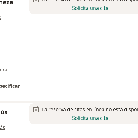
heza
Solicita una cita
s
apa
pecificar
La reserva de citas en línea no está dispo
sús
Solicita una cita
ás