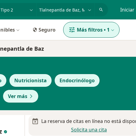
dad, enfermedad o nombre
p. ej. Guadalajara
Iniciar
nibles
Seguro
Más filtros
•
1
alnepantla de Baz
o
Nutricionista
Endocrinólogo
Ver más
La reserva de citas en línea no está dispo
Solicita una cita
ez