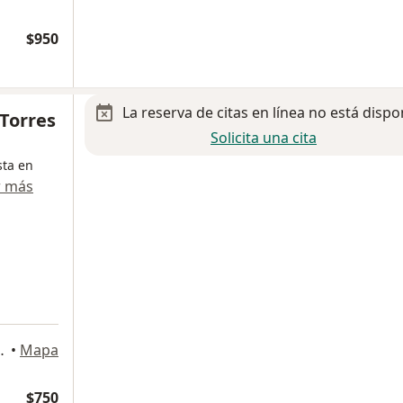
$950
La reserva de citas en línea no está dispo
Torres
Solicita una cita
sta en
r más
Naucalpan de Juárez
•
Mapa
$750