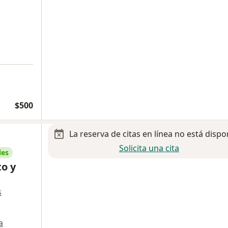
$500
La reserva de citas en línea no está dispo
Solicita una cita
les
to y
s
a