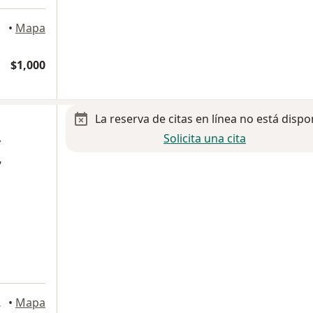
•
Mapa
$1,000
La reserva de citas en línea no está dispo
Solicita una cita
y
,
n de Juárez
•
Mapa