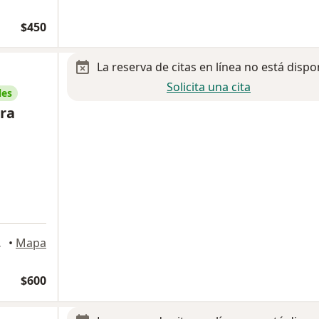
$450
La reserva de citas en línea no está dispo
Solicita una cita
les
dra
pantla de Baz
•
Mapa
$600