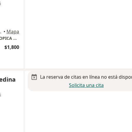
s
Ciudad de México
•
Mapa
INSTITUTO MEXICANO DE CIRUGIA ENDOSCOPICA Y GASTROENTEROLOGIA
$1,800
La reserva de citas en línea no está dispo
edina
Solicita una cita
s