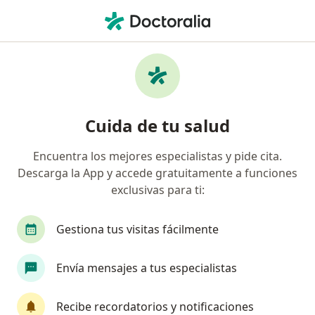
Men
Dislipidemia • Villahermosa, Tabasco
Filtros
• 1
Seguro
Mapa
Especialistas en Dislipidemia en
Cuida de tu salud
Villahermosa
Encuentra los mejores especialistas y pide cita.
Descarga la App y accede gratuitamente a funciones
¿Qué especialidad estás buscando?
exclusivas para ti:
Médico general
Internista
Nutriólogo clín
Gestiona tus visitas fácilmente
Envía mensajes a tus especialistas
Recibe recordatorios y notificaciones