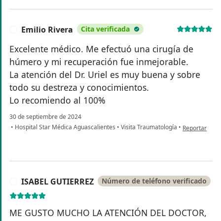
Emilio Rivera
Cita verificada
E
Excelente médico. Me efectuó una cirugía de
húmero y mi recuperación fue inmejorable.
La atención del Dr. Uriel es muy buena y sobre
todo su destreza y conocimientos.
Lo recomiendo al 100%
30 de septiembre de 2024
en opinión del
•
Hospital Star Médica Aguascalientes
•
Visita Traumatología
•
Reportar
ISABEL GUTIERREZ
Número de teléfono verificado
I
ME GUSTO MUCHO LA ATENCIÓN DEL DOCTOR,