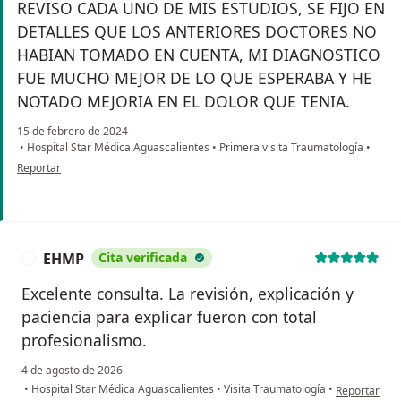
REVISO CADA UNO DE MIS ESTUDIOS, SE FIJO EN
DETALLES QUE LOS ANTERIORES DOCTORES NO
HABIAN TOMADO EN CUENTA, MI DIAGNOSTICO
FUE MUCHO MEJOR DE LO QUE ESPERABA Y HE
NOTADO MEJORIA EN EL DOLOR QUE TENIA.
15 de febrero de 2024
•
Hospital Star Médica Aguascalientes
•
Primera visita Traumatología
•
en opinión del usuario ISABEL GUTIERREZ
Reportar
EHMP
Cita verificada
E
Excelente consulta. La revisión, explicación y
paciencia para explicar fueron con total
profesionalismo.
4 de agosto de 2026
en opinión d
•
Hospital Star Médica Aguascalientes
•
Visita Traumatología
•
Reportar