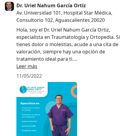
Dr. Uriel Nahum García Ortíz
Av. Universidad 101, Hospital Star Médica,
Consultorio 102, Aguascalientes 20020
Hola, soy el Dr. Uriel Nahum García Ortiz,
especialista en Traumatología y Ortopedia. Si
tienes dolor o molestias, acude a una cita de
valoración, siempre hay una opción de
tratamiento ideal para ti.
Leer más
Pon tu dolor en manos de los expertos.
11/05/2022