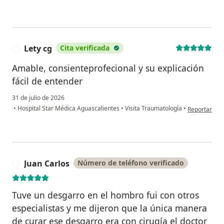
Lety cg
Cita verificada
L
Amable, consienteprofecional y su explicación
fácil de entender
31 de julio de 2026
en opinión de
•
Hospital Star Médica Aguascalientes
•
Visita Traumatología
•
Reportar
Juan Carlos
Número de teléfono verificado
J
Tuve un desgarro en el hombro fui con otros
especialistas y me dijeron que la única manera
de curar ese desgarro era con cirugía el doctor