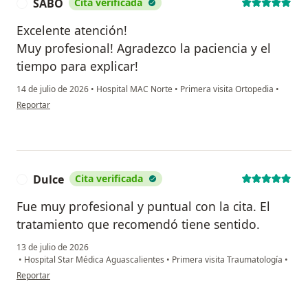
SABO
Cita verificada
S
Excelente atención!
Muy profesional! Agradezco la paciencia y el
tiempo para explicar!
14 de julio de 2026
•
Hospital MAC Norte
•
Primera visita Ortopedia
•
en opinión del usuario SABO
Reportar
Dulce
Cita verificada
D
Fue muy profesional y puntual con la cita. El
tratamiento que recomendó tiene sentido.
13 de julio de 2026
•
Hospital Star Médica Aguascalientes
•
Primera visita Traumatología
•
en opinión del usuario Dulce
Reportar