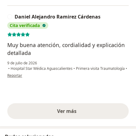
Daniel Alejandro Ramirez Cárdenas
D
Cita verificada
Muy buena atención, cordialidad y explicación
detallada
9 de julio de 2026
•
Hospital Star Médica Aguascalientes
•
Primera visita Traumatología
•
en opinión del usuario Daniel Alejandro Ramirez Cárdenas
Reportar
Ver más
opiniones anteriores