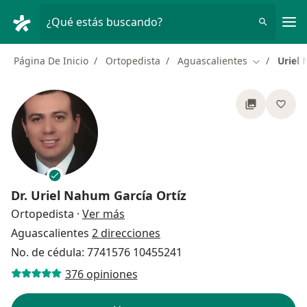
Men
¿Qué estás buscando?
Página De Inicio
Ortopedista
Aguascalientes
Uriel 
Cambiar de
Dr.
Uriel Nahum García Ortíz
sobre las especializaciones
Ortopedista
·
Ver más
Aguascalientes
2 direcciones
No. de cédula: 7741576 10455241
376 opiniones