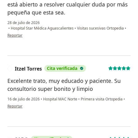
está abierto a resolver cualquier duda por más
pequeña que esta sea.
28 de julio de 2026
•
Hospital Star Médica Aguascalientes
•
Visitas sucesivas Ortopedia
•
en opinión del usuario Juan Carlos
Reportar
Itzel Torres
Cita verificada
I
Excelente trato, muy educado y paciente. Su
consultorio super bonito y limpio
16 de julio de 2026
•
Hospital MAC Norte
•
Primera visita Ortopedia
•
en opinión del usuario Itzel Torres
Reportar