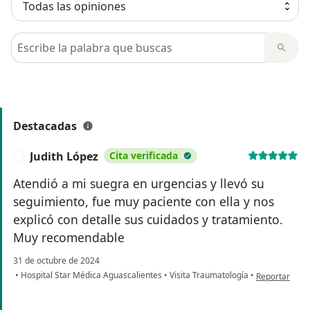
Busca en opiniones
Destacadas
Judith López
Cita verificada
J
Atendió a mi suegra en urgencias y llevó su
seguimiento, fue muy paciente con ella y nos
explicó con detalle sus cuidados y tratamiento.
Muy recomendable
31 de octubre de 2024
en opinión del
•
Hospital Star Médica Aguascalientes
•
Visita Traumatología
•
Reportar