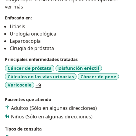
Sobre mí
enfermedades del área Urología y esta se expande
ver más
ampliamente al manejo del Cáncer en esta área.
Enfocado en:
Te puedo acompañar y ayudar a combatir esta
Litiasis
enfermedad, mi objetivo es brindarte la mejor
Urología oncológica
solución con un trato amigable y humano.
Laparoscopia
Cirugía de próstata
Juntos podemos vencerlo.
Principales enfermedades tratadas
Primer lugar de generación Médico Cirujano, ITESM
Cáncer de próstata
Disfunción eréctil
2014
Cálculos en las vías urinarias
Cáncer de pene
Primer lugar del premio a la investigación en Urología
a11y_sr_more_diseases
Varicocele
+9
de ASOFARMA, 2018
Reconocimiento como Residente Distinguido de
Pacientes que atiendo
Posgrado y ex Jefe de Residentes de la UANL, 2019
Adultos (Sólo en algunas direcciones)
Primer lugar del examen del Consejo de Urología
CONAMEU 2020
Niños (Sólo en algunas direcciones)
Tipos de consulta