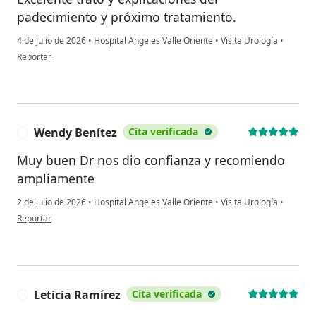
padecimiento y próximo tratamiento.
4 de julio de 2026
•
Hospital Angeles Valle Oriente
•
Visita Urología
•
en opinión del usuario Cesar Chavez
Reportar
Wendy Benítez
Cita verificada
W
Muy buen Dr nos dio confianza y recomiendo
ampliamente
2 de julio de 2026
•
Hospital Angeles Valle Oriente
•
Visita Urología
•
en opinión del usuario Wendy Benítez
Reportar
Leticia Ramírez
Cita verificada
L