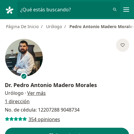
Men
¿Qué estás buscando?
Página De Inicio
Urólogo
Pedro Antonio Madero Morale
Dr.
Pedro Antonio Madero Morales
sobre las especializaciones
Urólogo
·
Ver más
1 dirección
No. de cédula: 12207288 9048734
354 opiniones