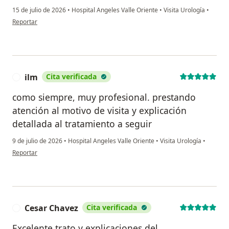
15 de julio de 2026
•
Hospital Angeles Valle Oriente
•
Visita Urología
•
en opinión del usuario Jose G.
Reportar
ilm
Cita verificada
I
como siempre, muy profesional. prestando
atención al motivo de visita y explicación
detallada al tratamiento a seguir
9 de julio de 2026
•
Hospital Angeles Valle Oriente
•
Visita Urología
•
en opinión del usuario ilm
Reportar
Cesar Chavez
Cita verificada
C
Excelente trato y explicaciones del