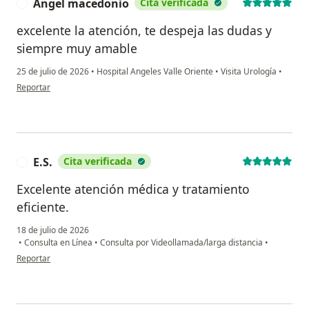
Angel macedonio
Cita verificada
A
excelente la atención, te despeja las dudas y
siempre muy amable
25 de julio de 2026
•
Hospital Angeles Valle Oriente
•
Visita Urología
•
en opinión del usuario Angel macedonio
Reportar
E.S.
Cita verificada
E
Excelente atención médica y tratamiento
eficiente.
18 de julio de 2026
•
Consulta en Línea
•
Consulta por Videollamada/larga distancia
•
en opinión del usuario E.S.
Reportar