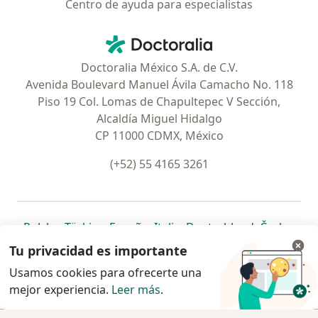
Centro de ayuda para especialistas
Contacto
Doctoralia - Página de inicio
Doctoralia México S.A. de C.V.
Avenida Boulevard Manuel Ávila Camacho No. 118
Piso 19 Col. Lomas de Chapultepec V Sección,
Alcaldía Miguel Hidalgo
CP 11000 CDMX, México
(+52) 55 4165 3261
se abre en una nueva pestaña
se abre en una nueva pestaña
se abre en una nueva pestaña
se abre en una nueva pes
se abre en 
se a
Polska
,
Türkiye
,
España
,
Italia
,
Deutschland
,
Česko
,
se abre en una nueva pestaña
se abre en una nueva pestaña
se abre en una nueva pestaña
se abre en una nueva p
se abre en 
se abr
Portugal
,
México
,
Chile
,
Brasil
,
Argentina
,
Perú
,
Tu privacidad es importante
se abre en una nueva pe
Colombia
Usamos cookies para ofrecerte una
mejor experiencia.
www.doctoralia.com.mx © 2026 - Encuentra tu
Leer más
.
especialista y pide cita