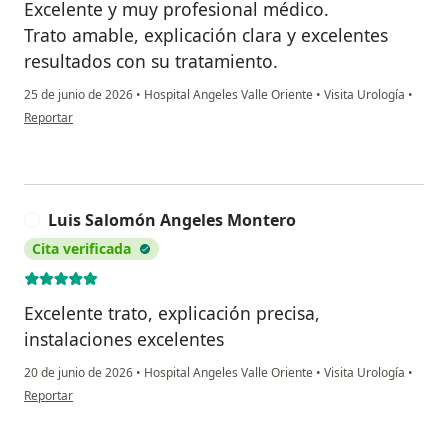
Excelente y muy profesional médico.
Trato amable, explicación clara y excelentes
resultados con su tratamiento.
25 de junio de 2026
•
Hospital Angeles Valle Oriente
•
Visita Urología
•
en opinión del usuario Leticia Ramírez
Reportar
Luis Salomón Angeles Montero
L
Cita verificada
Excelente trato, explicación precisa,
instalaciones excelentes
20 de junio de 2026
•
Hospital Angeles Valle Oriente
•
Visita Urología
•
en opinión del usuario Luis Salomón Angeles Montero
Reportar