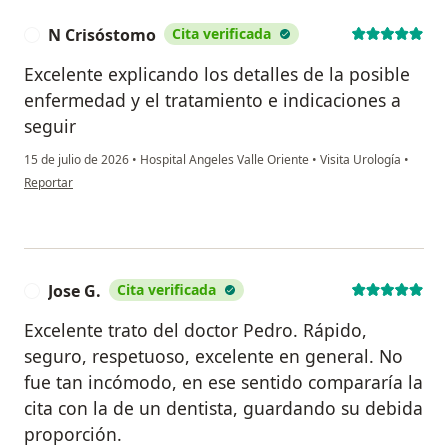
N Crisóstomo
Cita verificada
N
Excelente explicando los detalles de la posible
enfermedad y el tratamiento e indicaciones a
seguir
15 de julio de 2026
•
Hospital Angeles Valle Oriente
•
Visita Urología
•
en opinión del usuario N Crisóstomo
Reportar
Jose G.
Cita verificada
J
Excelente trato del doctor Pedro. Rápido,
seguro, respetuoso, excelente en general. No
fue tan incómodo, en ese sentido compararía la
cita con la de un dentista, guardando su debida
proporción.