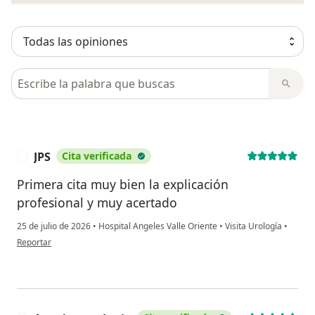
Busca en opiniones
JPS
Cita verificada
J
Primera cita muy bien la explicación
profesional y muy acertado
25 de julio de 2026
•
Hospital Angeles Valle Oriente
•
Visita Urología
•
en opinión del usuario JPS
Reportar