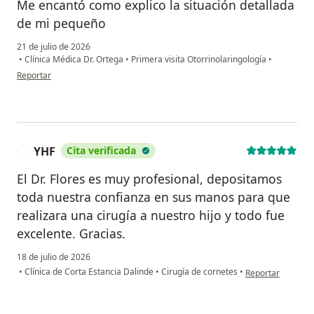
Me encantó como explico la situación detallada
de mi pequeño
21 de julio de 2026
•
Clínica Médica Dr. Ortega
•
Primera visita Otorrinolaringología
•
en opinión del usuario SOJ
Reportar
YHF
Cita verificada
Y
El Dr. Flores es muy profesional, depositamos
toda nuestra confianza en sus manos para que
realizara una cirugía a nuestro hijo y todo fue
excelente. Gracias.
18 de julio de 2026
en opinión del us
•
Clínica de Corta Estancia Dalinde
•
Cirugía de cornetes
•
Reportar