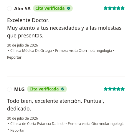
Alin SA
Cita verificada
A
Excelente Doctor.
Muy atento a tus necesidades y a las molestias
que presentas.
30 de julio de 2026
•
Clínica Médica Dr. Ortega
•
Primera visita Otorrinolaringología
•
en opinión del usuario Alin SA
Reportar
MLG
Cita verificada
M
Todo bien, excelente atención. Puntual,
dedicado.
30 de julio de 2026
•
Clínica de Corta Estancia Dalinde
•
Primera visita Otorrinolaringología
en opinión del usuario MLG
•
Reportar