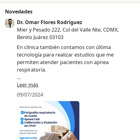
Novedades
Dr. Omar Flores Rodríguez
Mier y Pesado 222, Col del Valle Nte, CDMX,
Benito Juárez 03103
En clínica también contamos con última
tecnología para realizar estudios que me
permiten atender pacientes con apnea
respiratoria.
¡Me encantaría ser tu especialista, agenda desde
Leer más
tu comodidad!
09/07/2024