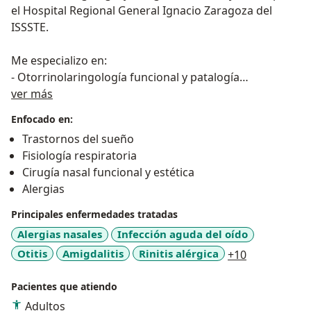
el Hospital Regional General Ignacio Zaragoza del
ISSSTE.
Me especializo en:
- Otorrinolaringología funcional y patalogía
Sobre mí
respiratoria
ver más
- Enfermedades de laringe y faringe
Enfocado en:
- Nariz tapada
Trastornos del sueño
- Enfermedades crónicas de garganta y nariz
Fisiología respiratoria
- Enfermedades del sueño relacionadas a temas
Cirugía nasal funcional y estética
respiratorios, entre otros.
Alergias
Desde hace más de 10 años me desempeño en la
Principales enfermedades tratadas
práctica privada de esta especialidad completando
Alergias nasales
Infección aguda del oído
también cursos en Cirugía Funcional Nasal, Senos
a11y_sr_mor
Otitis
Amigdalitis
Rinitis alérgica
+10
Paranasales y Medicina del Sueño. Te espero, ¡ Agenda
tu cita por Doctoralia !
Pacientes que atiendo
Adultos