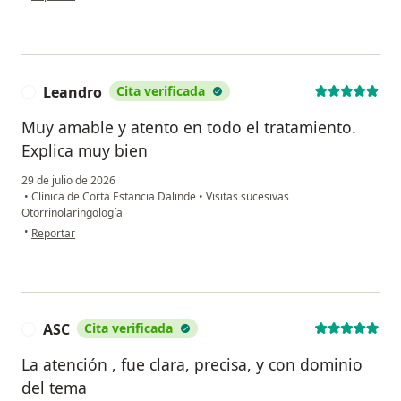
Leandro
Cita verificada
L
Muy amable y atento en todo el tratamiento.
Explica muy bien
29 de julio de 2026
•
Clínica de Corta Estancia Dalinde
•
Visitas sucesivas
Otorrinolaringología
en opinión del usuario Leandro
•
Reportar
ASC
Cita verificada
A
La atención , fue clara, precisa, y con dominio
del tema