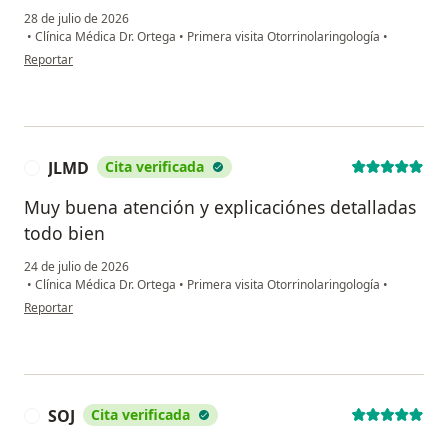
28 de julio de 2026
•
Clínica Médica Dr. Ortega
•
Primera visita Otorrinolaringología
•
en opinión del usuario ASC
Reportar
JLMD
Cita verificada
J
Muy buena atención y explicaciónes detalladas
todo bien
24 de julio de 2026
•
Clínica Médica Dr. Ortega
•
Primera visita Otorrinolaringología
•
en opinión del usuario JLMD
Reportar
SOJ
Cita verificada
S