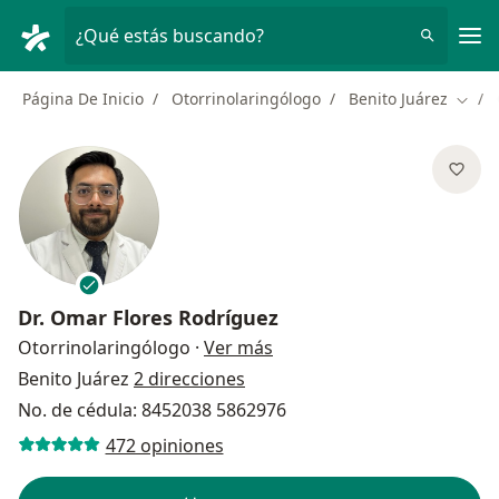
Men
¿Qué estás buscando?
Página De Inicio
Otorrinolaringólogo
Benito Juárez
Cambi
Dr.
Omar Flores Rodríguez
sobre las especializaciones
Otorrinolaringólogo
·
Ver más
Benito Juárez
2 direcciones
No. de cédula: 8452038 5862976
472 opiniones