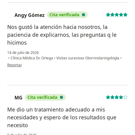
Angy Gómez
Cita verificada
A
Nos gustó la atención hacia nosotros, la
paciencia de explicarnos, las preguntas q le
hicimos
14 de julio de 2026
•
Clínica Médica Dr. Ortega
•
Visitas sucesivas Otorrinolaringología
•
en opinión del usuario Angy Gómez
Reportar
MG
Cita verificada
M
Me dio un tratamiento adecuado a mis
necesidades y espero de los resultados que
necesito