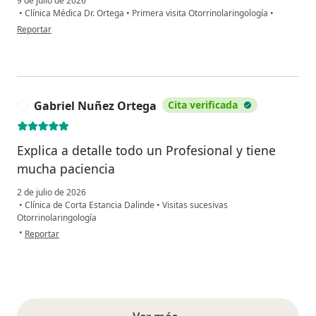
9 de julio de 2026
•
Clínica Médica Dr. Ortega
•
Primera visita Otorrinolaringología
•
en opinión del usuario MG
Reportar
Gabriel Nuñez Ortega
Cita verificada
G
Explica a detalle todo un Profesional y tiene
mucha paciencia
2 de julio de 2026
•
Clínica de Corta Estancia Dalinde
•
Visitas sucesivas
Otorrinolaringología
en opinión del usuario Gabriel Nuñez Ortega
•
Reportar