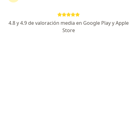
721 opiniones
Alta especialidad en Laringología y Fonocirugía
4.8 y 4.9 de valoración media en Google Play y Apple
Cirugía de nariz y senos paranasales
Store
Especialista certificada (oídos, nariz y garganta)
Especialista de confianza
Mier y Pesado 222, Ciudad de México
•
Mapa
Hospital San Angel Inn del Valle (antes Dalinde corta estancia) 5o piso. Consultorio 507.
Acepta Sura
Primera visita Otorrinolaringología
Este especialista no ofrece reserva de cita en línea en esta dirección.
Solicita una cita