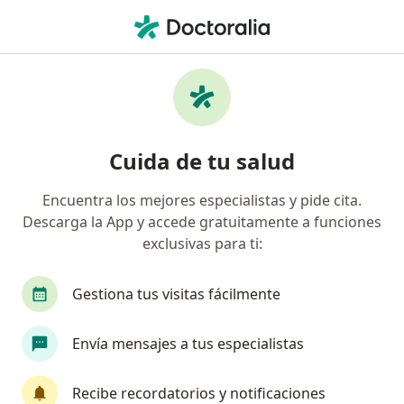
Men
Otorrinolaringólogo • Benito Juárez, Distrito Federal DF
Filtros
Seguro:
Sura
Mapa
Otorrinolaringólogos recomendados de
Cuida de tu salud
Sura en Benito Juárez
Encuentra los mejores especialistas y pide cita.
Descarga la App y accede gratuitamente a funciones
exclusivas para ti:
Gestiona tus visitas fácilmente
Envía mensajes a tus especialistas
Destacado
Dra. Claudia Cobos Palacios
Recibe recordatorios y notificaciones
·
Ver más
Otorrinolaringólogo