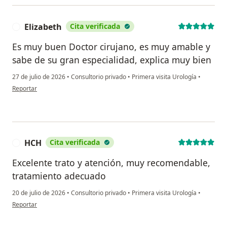
Elizabeth
Cita verificada
E
Es muy buen Doctor cirujano, es muy amable y
sabe de su gran especialidad, explica muy bien
27 de julio de 2026
•
Consultorio privado
•
Primera visita Urología
•
en opinión del usuario Elizabeth
Reportar
HCH
Cita verificada
H
Excelente trato y atención, muy recomendable,
tratamiento adecuado
20 de julio de 2026
•
Consultorio privado
•
Primera visita Urología
•
en opinión del usuario HCH
Reportar