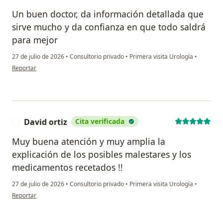
Un buen doctor, da información detallada que
sirve mucho y da confianza en que todo saldrá
para mejor
27 de julio de 2026
•
Consultorio privado
•
Primera visita Urología
•
en opinión del usuario SR
Reportar
David ortiz
Cita verificada
D
Muy buena atención y muy amplia la
explicación de los posibles malestares y los
medicamentos recetados !!
27 de julio de 2026
•
Consultorio privado
•
Primera visita Urología
•
en opinión del usuario David ortiz
Reportar