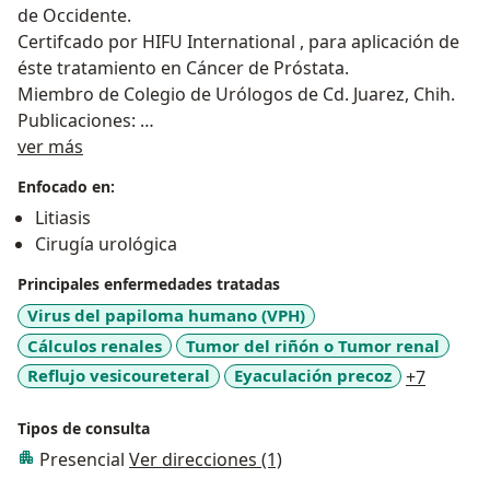
de Occidente.
Certifcado por HIFU International , para aplicación de
éste tratamiento en Cáncer de Próstata.
Miembro de Colegio de Urólogos de Cd. Juarez, Chih.
Publicaciones:
Sobre mí
Revista Mexicana de Urología:
ver más
Vol. 69. Núm. 06. Noviembre - Diciembre 2009
Enfocado en:
Técnica de Malone para el enema anterógrado
Litiasis
continente en niños con afección neurógena intestinal
Cirugía urológica
y urinaria
Malone antegrade continence enema in children with
Principales enfermedades tratadas
urinary and intestinal neurogenic disease
Virus del papiloma humano (VPH)
MA Landero-Orozco a, JM García de León-Gómez b
Cálculos renales
Tumor del riñón o Tumor renal
Revista Mexicana de Urología:
a11y_sr
Reflujo vesicoureteral
Eyaculación precoz
+7
Orozco Marco Antonio, Vázquez Gálvez Ariel, García
Vásquez Roberto Antonio.
Tipos de consulta
Hernia inguino-escrotal y ureteral en paciente con
Presencial
Ver direcciones (1)
prostatismo severo; informe de un caso y revisión de
la bibliografía