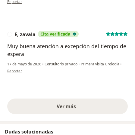
Reportar
E, zavala
Cita verificada
E
Muy buena atención a excepción del tiempo de
espera
17 de mayo de 2026
•
Consultorio privado
•
Primera visita Urología
•
en opinión del usuario E, zavala
Reportar
Ver más
opiniones anteriores
Dudas solucionadas