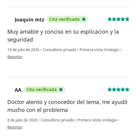
Joaquín mtz
Cita verificada
J
Muy amable y conciso en su esplicacion y la
seguridad
16 de julio de 2026
•
Consultorio privado
•
Primera visita Urología
•
en opinión del usuario Joaquín mtz
Reportar
AA
Cita verificada
A
Doctor atento y conocedor del tema, me ayudó
mucho con el problema
8 de julio de 2026
•
Consultorio privado
•
Primera visita Urología
•
en opinión del usuario AA
Reportar