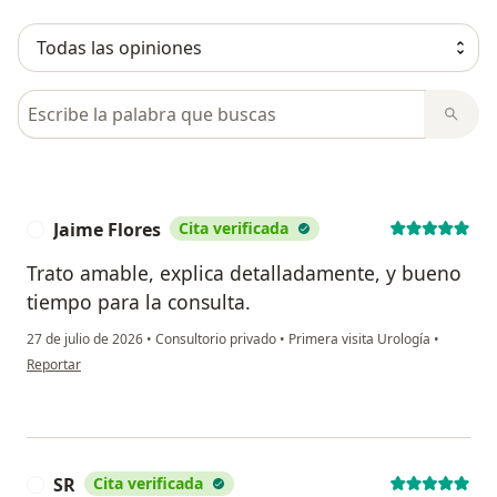
Busca en opiniones
Jaime Flores
Cita verificada
J
Trato amable, explica detalladamente, y bueno
tiempo para la consulta.
27 de julio de 2026
•
Consultorio privado
•
Primera visita Urología
•
en opinión del usuario Jaime Flores
Reportar
SR
Cita verificada
S