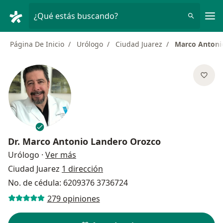
Men
¿Qué estás buscando?
Página De Inicio
Urólogo
Ciudad Juarez
Marco Antoni
Dr.
Marco Antonio Landero Orozco
sobre las especializaciones
Urólogo
·
Ver más
Ciudad Juarez
1 dirección
No. de cédula: 6209376 3736724
279 opiniones