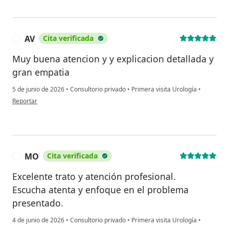
AV
Cita verificada
A
Muy buena atencion y y explicacion detallada y
gran empatia
5 de junio de 2026
•
Consultorio privado
•
Primera visita Urología
•
en opinión del usuario AV
Reportar
MO
Cita verificada
M
Excelente trato y atención profesional.
Escucha atenta y enfoque en el problema
presentado.
4 de junio de 2026
•
Consultorio privado
•
Primera visita Urología
•
en opinión del usuario MO