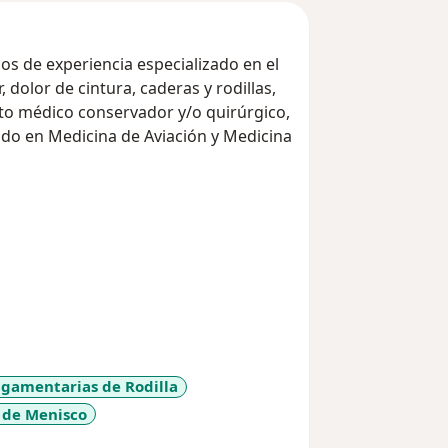
os de experiencia especializado en el
 dolor de cintura, caderas y rodillas,
ento médico conservador y/o quirúrgico,
do en Medicina de Aviación y Medicina
do, amable y franco, para realizar un
el padecimiento.
DIA
DE ORTOPEDIA
igamentarias de Rodilla
 de Menisco
11y_sr_more_diseases