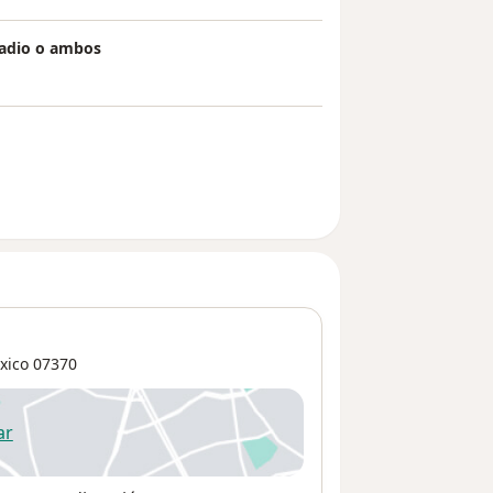
 radio o ambos
xico
07370
ar
 abre en una nueva pestaña