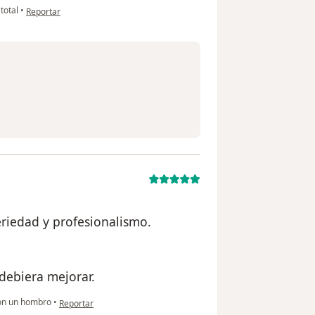
en opinión del usuario anónimo
total
•
Reportar
eriedad y profesionalismo.
debiera mejorar.
en opinión del usuario anónimo
on un hombro
•
Reportar