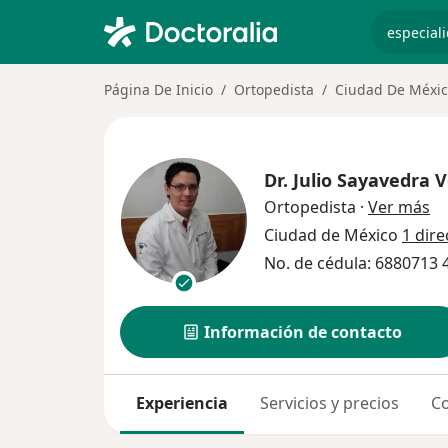
especiali
Página De Inicio
Ortopedista
Ciudad De Méxi
Dr.
Julio Sayavedra 
so
Ortopedista
·
Ver más
Ciudad de México
1 dire
No. de cédula: 6880713
Información de contacto
Experiencia
Servicios y precios
Co