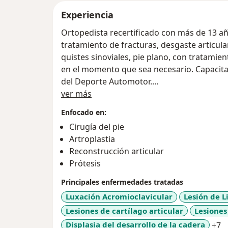
Experiencia
Ortopedista recertificado con más de 13 añ
tratamiento de fracturas, desgaste articular,
quistes sinoviales, pie plano, con tratami
en el momento que sea necesario. Capacita
del Deporte Automotor.
Sobre mí
Desde la primera consulta con un trato cáli
ver más
diagnóstico y explicarle a usted la causa d
Enfocado en:
Socio del COLEGIO MEXICANO DE ORTOPE
Cirugía del pie
Recertiicado por el CONSEJO MEXICANO 
Artroplastia
Reconstrucción articular
Prótesis
Principales enfermedades tratadas
Luxación Acromioclavicular
Lesión de L
Lesiones de cartílago articular
Lesiones
a
Displasia del desarrollo de la cadera
+7