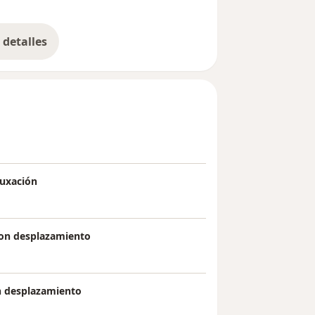
detalles
bre la experiencia
luxación
 con desplazamiento
on desplazamiento