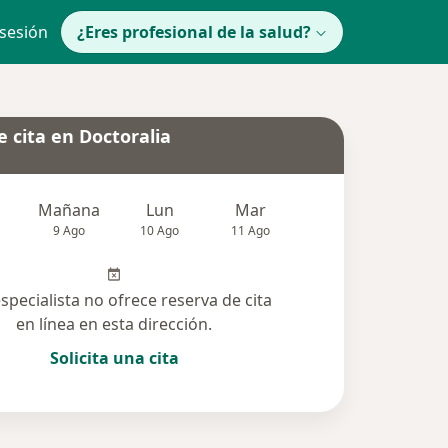
 sesión
¿Eres profesional de la salud?
 cita en Doctoralia
Mañana
Lun
Mar
Mié
Jue
9 Ago
10 Ago
11 Ago
12 Ago
13 Ag
especialista no ofrece reserva de cita
en línea en esta dirección.
Solicita una cita
lucionadas (1)