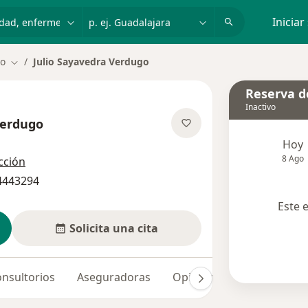
dad, enfermedad o nombre
p. ej. Guadalajara
Iniciar
co
Julio Sayavedra Verdugo
Cambiar de ciudad
Reserva de
Inactivo
Verdugo
bre las especializaciones
Hoy
8 Ago
cción
 4443294
Este 
Solicita una cita
nsultorios
Aseguradoras
Opiniones (6)
Dudas so