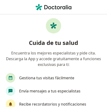
Men
Ortopedista • Cuauhtémoc, CDMX
Filtros
Seguro
Mapa
Ortopedistas en Cuauhtémoc
Cuida de tu salud
Encuentra los mejores especialistas y pide cita.
Descarga la App y accede gratuitamente a funciones
exclusivas para ti:
Gestiona tus visitas fácilmente
Destacado
Envía mensajes a tus especialistas
Dr. Alfredo Sandoval Plata
·
Ver más
Ortopedista, Traumatólogo
Recibe recordatorios y notificaciones
201 opiniones