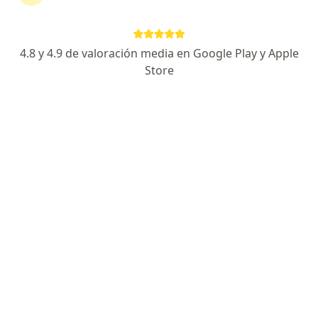
Calle de Durango 64, Cuauhtémoc
•
Mapa
Hospital Ángeles Clínica Londres
4.8 y 4.9 de valoración media en Google Play y Apple
Primera visita Ortopedia
desde $1,200
Store
Este especialista no ofrece reserva de cita en línea en esta dirección.
Solicita una cita
Destacado
Dr. Francisco Miguel Sánchez Melchor
·
Ver más
Ortopedista, Traumatólogo