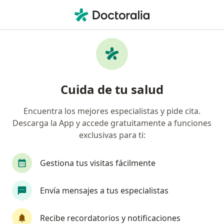
Men
Fracturas De Cadera • Cuauhtémoc, CDMX
Filtros
• 1
Seguro
Mapa
Especialistas en Fracturas de cadera en
Cuida de tu salud
Cuauhtémoc
Encuentra los mejores especialistas y pide cita.
Descarga la App y accede gratuitamente a funciones
¿Qué especialidad estás buscando?
exclusivas para ti:
Ortopedista
Traumatólogo
Médico gener
Gestiona tus visitas fácilmente
Envía mensajes a tus especialistas
Recibe recordatorios y notificaciones