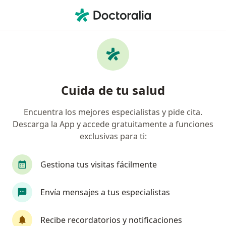
Men
Ortopedista • Xoco, Ciudad de México, CDMX
Filtros
Seguro
Mapa
Ortopedistas en Xoco, Ciudad de México
Cuida de tu salud
Encuentra los mejores especialistas y pide cita.
Descarga la App y accede gratuitamente a funciones
exclusivas para ti:
Gestiona tus visitas fácilmente
Destacado
Envía mensajes a tus especialistas
Dr. Luis Rodrigo Diaz Iñiguez
·
Ver más
Ortopedista, Traumatólogo
Recibe recordatorios y notificaciones
720 opiniones