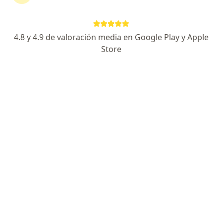
Experto en cirugía de mínima invasión
Egresado de la UNAM
4.8 y 4.9 de valoración media en Google Play y Apple
Trato amable y humano
Store
Especialista de confianza
Dirección 1
Dirección 2
Ciudad de México
•
Mapa
Hospital San Ángel Inn - Universidad
Primera visita Ortopedia
$1,700
Este especialista no ofrece reserva de cita en línea en esta dirección.
Solicita una cita