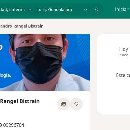
dad, enfermedad o nombre
p. ej. Guadalajara
Iniciar
ejandro Rangel Bistrain
udad
Hoy
7 Ago
Este c
 Rangel Bistrain
 las especializaciones
39 09296704