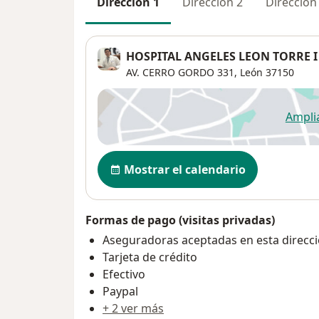
Dirección 1
Dirección 2
Dirección
HOSPITAL ANGELES LEON TORRE 
AV. CERRO GORDO 331,
León
37150
Ampli
se
Disponibilidad
Mostrar el calendario
Formas de pago (visitas privadas)
Aseguradoras aceptadas en esta direcc
Tarjeta de crédito
Efectivo
Paypal
+ 2 ver más