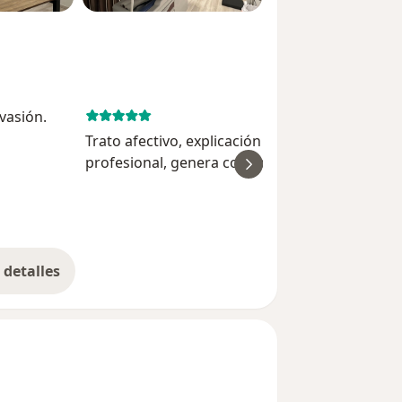
vasión.
March 6, 
Trato afectivo, explicación clara y detallada, m
profesional, genera confianza, proporciona la
ver
alternativas de tratamiento disponibles así c
sus ventajas y desventajas
detalles
bre la experiencia