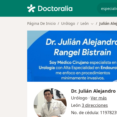
especiali
Página De Inicio
Urólogo
León
Julián Al
Cambiar de ci
Dr.
Julián Alejandro
sobre
Urólogo
·
Ver más
León
3 direcciones
No. de cédula: 119782