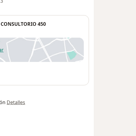
 3
I CONSULTORIO 450
ar
 abre en una nueva pestaña
ión
Detalles