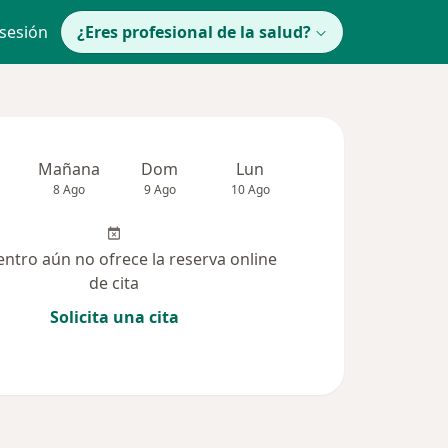
 sesión
¿Eres profesional de la salud?
Mañana
Dom
Lun
Mar
Mié
8 Ago
9 Ago
10 Ago
11 Ago
12 Ag
entro aún no ofrece la reserva online
de cita
Solicita una cita