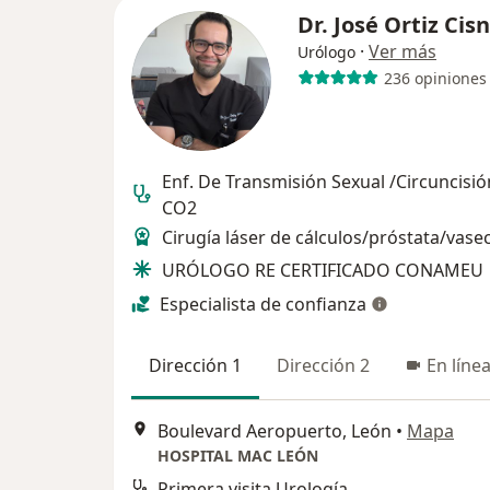
Dr. José Ortiz Cis
·
Ver más
Urólogo
236 opiniones
Enf. De Transmisión Sexual /Circuncisió
CO2
Cirugía láser de cálculos/próstata/vase
URÓLOGO RE CERTIFICADO CONAMEU
Especialista de confianza
Dirección 1
Dirección 2
En líne
Boulevard Aeropuerto, León
•
Mapa
HOSPITAL MAC LEÓN
Primera visita Urología