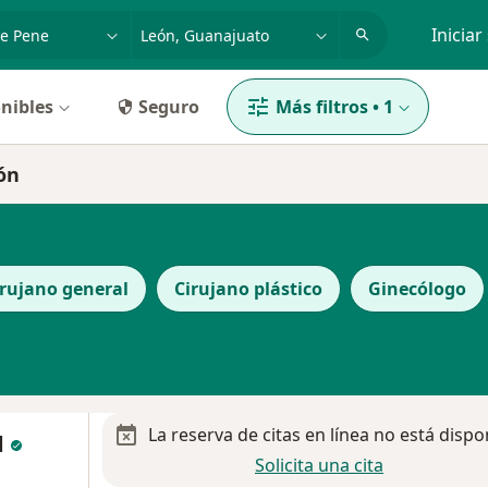
dad, enfermedad o nombre
p. ej. Guadalajara
Iniciar
nibles
Seguro
Más filtros
•
1
ón
irujano general
Cirujano plástico
Ginecólogo
La reserva de citas en línea no está dispo
d
Solicita una cita