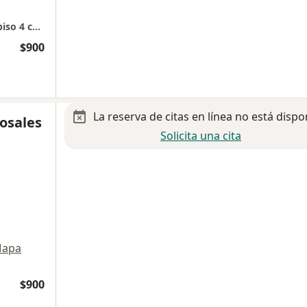
Hospital Ángeles Leon, Urólogo Oncólogo, piso 4 consultorio 435
$900
La reserva de citas en línea no está dispo
Rosales
Solicita una cita
apa
$900