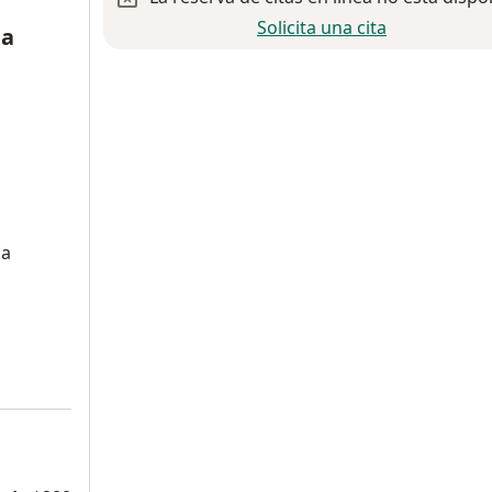
Solicita una cita
la
ca