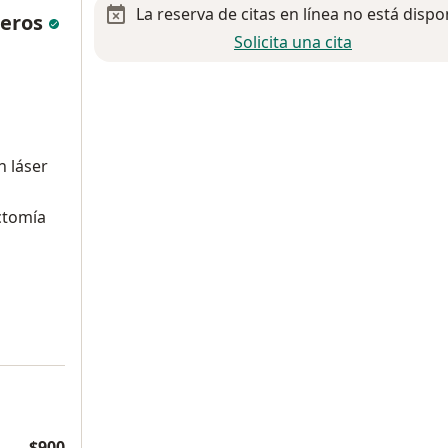
La reserva de citas en línea no está dispo
neros
Solicita una cita
n láser
ctomía
a
$900