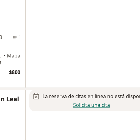
3
En línea
 Santa Julia, León
•
Mapa
6
$800
La reserva de citas en línea no está dispo
in Leal
Solicita una cita