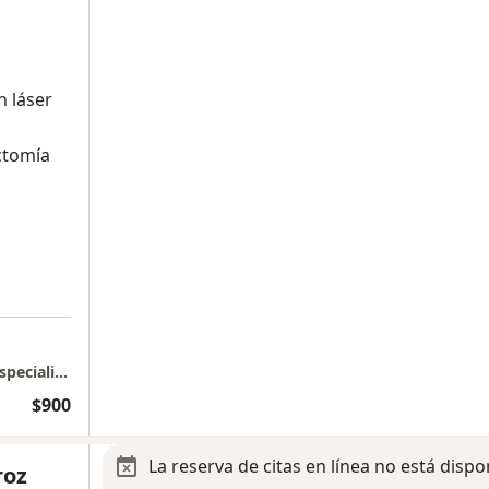
n láser
ctomía
a
HOSPITAL MÉDICA CAMPESTRE // Torre de Especialidades
$900
La reserva de citas en línea no está dispo
roz