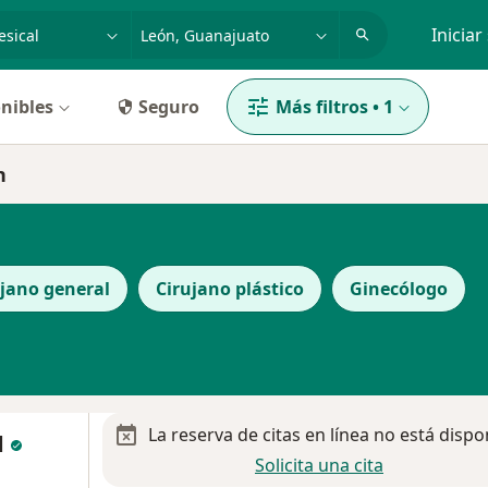
dad, enfermedad o nombre
p. ej. Guadalajara
Iniciar
nibles
Seguro
Más filtros
•
1
n
ujano general
Cirujano plástico
Ginecólogo
La reserva de citas en línea no está dispo
d
Solicita una cita