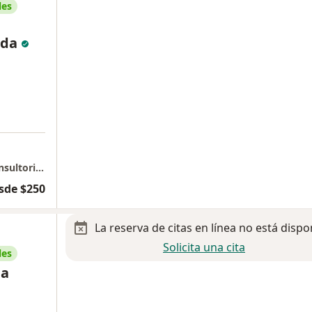
les
eda
Hospital MAC León - Consultorio Piso 12 Consultorio 1219
sde $250
La reserva de citas en línea no está dispo
Solicita una cita
les
la