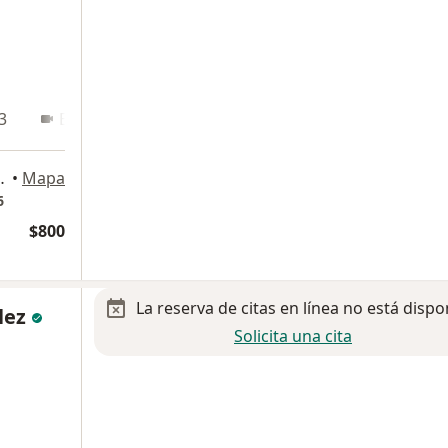
3
En línea
 Santa Julia, León
•
Mapa
6
$800
La reserva de citas en línea no está dispo
lez
Solicita una cita