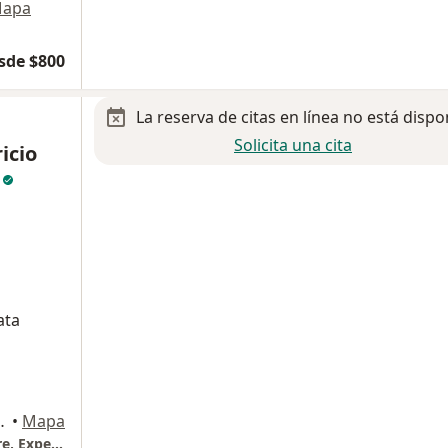
apa
sde $800
La reserva de citas en línea no está dispo
Solicita una cita
icio
z
ata
ón de los Aldama, Gto., León
•
Mapa
Urólogo en León, Hospital Médica Campestre, Experto en Láser y Mínima Invasión