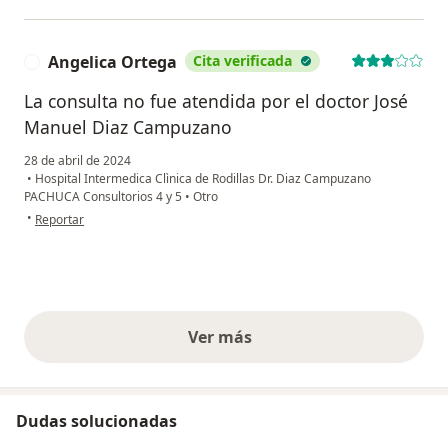
Angelica Ortega
Cita verificada
A
La consulta no fue atendida por el doctor José
Manuel Diaz Campuzano
28 de abril de 2024
•
Hospital Intermedica Clìnica de Rodillas Dr. Diaz Campuzano
PACHUCA Consultorios 4 y 5
•
Otro
en opinión del usuario Angelica Ortega
•
Reportar
Ver más
opiniones anteriores
Dudas solucionadas