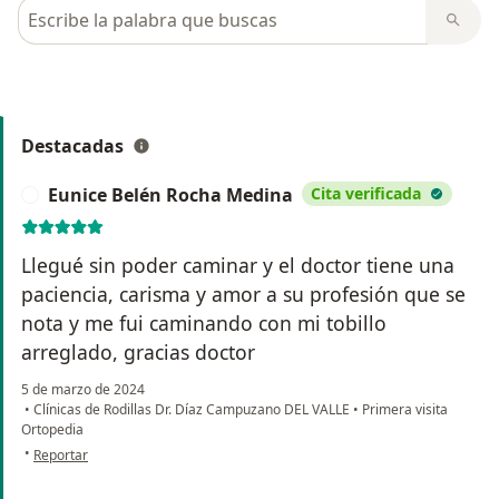
Busca en opiniones
Destacadas
Eunice Belén Rocha Medina
Cita verificada
E
Llegué sin poder caminar y el doctor tiene una
paciencia, carisma y amor a su profesión que se
nota y me fui caminando con mi tobillo
arreglado, gracias doctor
5 de marzo de 2024
•
Clínicas de Rodillas Dr. Díaz Campuzano DEL VALLE
•
Primera visita
Ortopedia
en opinión del usuario Eunice Belén Rocha Medina
•
Reportar