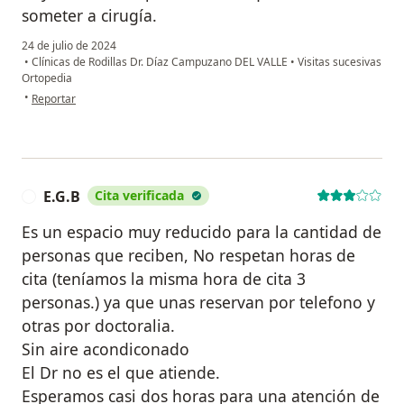
someter a cirugía.
24 de julio de 2024
•
Clínicas de Rodillas Dr. Díaz Campuzano DEL VALLE
•
Visitas sucesivas
Ortopedia
en opinión del usuario Marcos M
•
Reportar
E.G.B
Cita verificada
E
Es un espacio muy reducido para la cantidad de
personas que reciben, No respetan horas de
cita (teníamos la misma hora de cita 3
personas.) ya que unas reservan por telefono y
otras por doctoralia.
Sin aire acondiconado
El Dr no es el que atiende.
Esperamos casi dos horas para una atención de