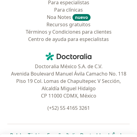
Para especialistas
Para clínicas
Noa Notes
nuevo
Recursos gratuitos
Términos y Condiciones para clientes
Centro de ayuda para especialistas
Contacto
Doctoralia - Página de inicio
Doctoralia México S.A. de C.V.
Avenida Boulevard Manuel Ávila Camacho No. 118
Piso 19 Col. Lomas de Chapultepec V Sección,
Alcaldía Miguel Hidalgo
CP 11000 CDMX, México
(+52) 55 4165 3261
se abre en una nueva pestaña
se abre en una nueva pestaña
se abre en una nueva pestaña
se abre en una nueva pes
se abre en 
se a
Polska
,
Türkiye
,
España
,
Italia
,
Deutschland
,
Česko
,