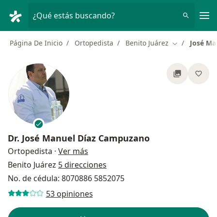
Men
¿Qué estás buscando?
Página De Inicio
Ortopedista
Benito Juárez
José Ma
Cambiar de c
Dr.
José Manuel Díaz Campuzano
sobre las especializaciones
Ortopedista
·
Ver más
Benito Juárez
5 direcciones
No. de cédula: 8070886 5852075
53 opiniones