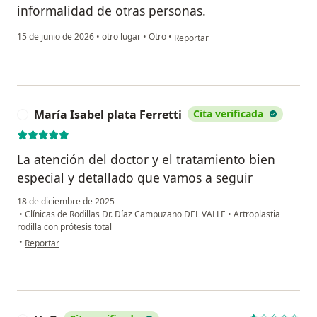
informalidad de otras personas.
en opinión del usuario Andrea Ramo
15 de junio de 2026
•
otro lugar
•
Otro
•
Reportar
María Isabel plata Ferretti
Cita verificada
M
La atención del doctor y el tratamiento bien
especial y detallado que vamos a seguir
18 de diciembre de 2025
•
Clínicas de Rodillas Dr. Díaz Campuzano DEL VALLE
•
Artroplastia
rodilla con prótesis total
en opinión del usuario María Isabel plata Ferretti
•
Reportar