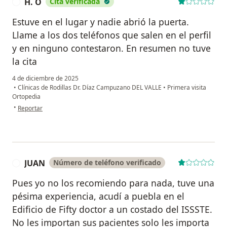
H. O
Cita verificada
H
Estuve en el lugar y nadie abrió la puerta.
Llame a los dos teléfonos que salen en el perfil
y en ninguno contestaron. En resumen no tuve
la cita
4 de diciembre de 2025
•
Clínicas de Rodillas Dr. Díaz Campuzano DEL VALLE
•
Primera visita
Ortopedia
en opinión del usuario H. O
•
Reportar
JUAN
Número de teléfono verificado
J
Pues yo no los recomiendo para nada, tuve una
pésima experiencia, acudí a puebla en el
Edificio de Fifty doctor a un costado del ISSSTE.
No les importan sus pacientes solo les importa