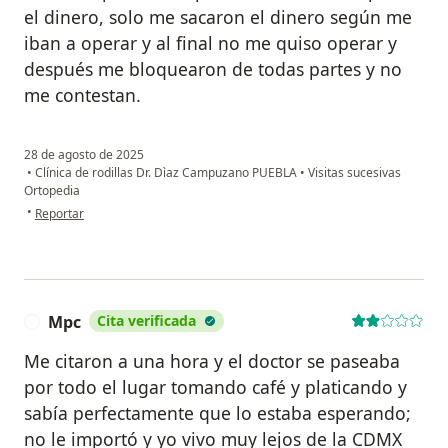
el dinero, solo me sacaron el dinero según me
iban a operar y al final no me quiso operar y
después me bloquearon de todas partes y no
me contestan.
28 de agosto de 2025
•
Clínica de rodillas Dr. Dìaz Campuzano PUEBLA
•
Visitas sucesivas
Ortopedia
en opinión del usuario JUAN
•
Reportar
Mpc
Cita verificada
M
Me citaron a una hora y el doctor se paseaba
por todo el lugar tomando café y platicando y
sabía perfectamente que lo estaba esperando;
no le importó y yo vivo muy lejos de la CDMX