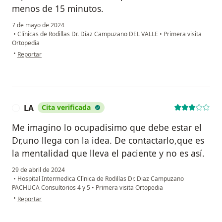
menos de 15 minutos.
7 de mayo de 2024
•
Clínicas de Rodillas Dr. Díaz Campuzano DEL VALLE
•
Primera visita
Ortopedia
en opinión del usuario E.G.B
•
Reportar
LA
Cita verificada
L
Me imagino lo ocupadisimo que debe estar el
Dr,uno llega con la idea. De contactarlo,que es
la mentalidad que lleva el paciente y no es así.
29 de abril de 2024
•
Hospital Intermedica Clìnica de Rodillas Dr. Diaz Campuzano
PACHUCA Consultorios 4 y 5
•
Primera visita Ortopedia
en opinión del usuario LA
•
Reportar