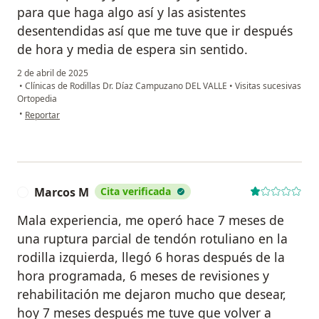
para que haga algo así y las asistentes
desentendidas así que me tuve que ir después
de hora y media de espera sin sentido.
2 de abril de 2025
•
Clínicas de Rodillas Dr. Díaz Campuzano DEL VALLE
•
Visitas sucesivas
Ortopedia
en opinión del usuario Mpc
•
Reportar
Marcos M
Cita verificada
M
Mala experiencia, me operó hace 7 meses de
una ruptura parcial de tendón rotuliano en la
rodilla izquierda, llegó 6 horas después de la
hora programada, 6 meses de revisiones y
rehabilitación me dejaron mucho que desear,
hoy 7 meses después me tuve que volver a