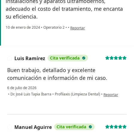
instalaciónes y aparatos ultramodernos,
adecuado el costo del tratamiento, me encanta
su eficiencia.
en opinión del usuario Leticia Del Ca
10 de enero de 2024
•
Operatorio 2
•
•
Reportar
Luis Ramírez
Cita verificada
L
Buen trabajo, detallado y excelente
comunicación e información de mi caso.
6 de julio de 2026
en opinión del usu
•
Dr. José Luis Tapia Ibarra
•
Profilaxis (Limpieza Dental)
•
Reportar
Manuel Aguirre
Cita verificada
M