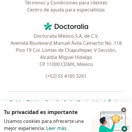
Términos y Condiciones para clientes
Centro de ayuda para especialistas
Contacto
Doctoralia - Página de inicio
Doctoralia México S.A. de C.V.
Avenida Boulevard Manuel Ávila Camacho No. 118
Piso 19 Col. Lomas de Chapultepec V Sección,
Alcaldía Miguel Hidalgo
CP 11000 CDMX, México
(+52) 55 4165 3261
se abre en una nueva pestaña
se abre en una nueva pestaña
se abre en una nueva pestaña
se abre en una nueva pes
se abre en 
se a
Polska
,
Türkiye
,
España
,
Italia
,
Deutschland
,
Česko
,
se abre en una nueva pestaña
se abre en una nueva pestaña
se abre en una nueva pestaña
se abre en una nueva p
se abre en 
se abr
Portugal
,
México
,
Chile
,
Brasil
,
Argentina
,
Perú
,
Tu privacidad es importante
se abre en una nueva pe
Colombia
Usamos cookies para ofrecerte una
mejor experiencia.
www.doctoralia.com.mx © 2026 - Encuentra tu
Leer más
.