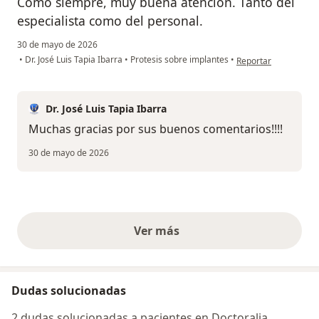
Cómo siempre, muy buena atención. Tanto del
especialista como del personal.
30 de mayo de 2026
en opinión del usuari
•
Dr. José Luis Tapia Ibarra
•
Protesis sobre implantes
•
Reportar
Dr. José Luis Tapia Ibarra
Muchas gracias por sus buenos comentarios!!!!
30 de mayo de 2026
Ver más
opiniones anteriores
Dudas solucionadas
2 dudas solucionadas a pacientes en Doctoralia