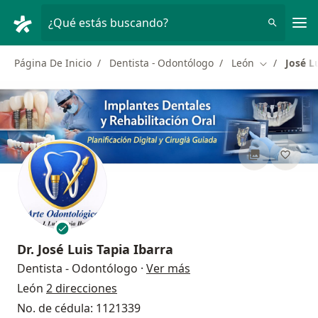
Men
¿Qué estás buscando?
Página De Inicio
Dentista - Odontólogo
León
José L
Cambiar de 
Dr.
José Luis Tapia Ibarra
sobre las especializaci
Dentista - Odontólogo
·
Ver más
León
2 direcciones
No. de cédula: 1121339