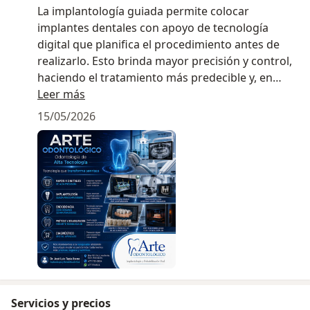
La implantología guiada permite colocar
implantes dentales con apoyo de tecnología
digital que planifica el procedimiento antes de
realizarlo. Esto brinda mayor precisión y control,
haciendo el tratamiento más predecible y, en
muchos casos, menos invasivo.
Leer más
15/05/2026
Para pacientes nerviosos, esta técnica ofrece
mayor tranquilidad, ya que reduce la
improvisación y permite un manejo más
cuidadoso durante todo el proceso. El objetivo es
lograr un tratamiento cómodo, seguro y con
resultados confiables.
Servicios y precios