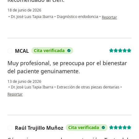
18 de junio de 2026
en opinión del usuar
•
Dr. José Luis Tapia Ibarra
•
Diagnóstico endodoncia
•
Reportar
MCAL
Cita verificada
M
Muy profesional, se preocupa por el bienestar
del paciente genuinamente.
13 de junio de 2026
•
Dr. José Luis Tapia Ibarra
•
Extracción de otras piezas dentarias
•
en opinión del usuario MCAL
Reportar
Raúl Trujillo Muñoz
Cita verificada
R