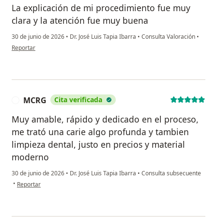
La explicación de mi procedimiento fue muy
clara y la atención fue muy buena
30 de junio de 2026
•
Dr. José Luis Tapia Ibarra
•
Consulta Valoración
•
en opinión del usuario Manuel Aguirre
Reportar
MCRG
Cita verificada
M
Muy amable, rápido y dedicado en el proceso,
me trató una carie algo profunda y tambien
limpieza dental, justo en precios y material
moderno
30 de junio de 2026
•
Dr. José Luis Tapia Ibarra
•
Consulta subsecuente
en opinión del usuario MCRG
•
Reportar