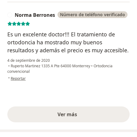
Norma Berrones
Número de teléfono verificado
N
Es un excelente doctor!!! El tratamiento de
ortodoncia ha mostrado muy buenos
resultados y además el precio es muy accesible.
4 de septiembre de 2020
•
Ruperto Martinez 1335 A Pte 64000 Monterrey
•
Ortodoncia
convencional
en opinión del usuario Norma Berrones
•
Reportar
Ver más
opiniones anteriores