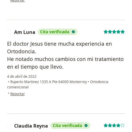
Reportar
Am Luna
Cita verificada
A
El doctor Jesus tiene mucha experiencia en
Ortodoncia.
He notado muchos cambios con mi tratamiento
en el tiempo que llevo.
4 de abril de 2022
•
Ruperto Martinez 1335 A Pte 64000 Monterrey
•
Ortodoncia
convencional
en opinión del usuario Am Luna
•
Reportar
Claudia Reyna
Cita verificada
C