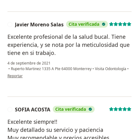
Javier Moreno Salas
Cita verificada
J
Excelente profesional de la salud bucal. Tiene
experiencia, y se nota por la meticulosidad que
tiene en si trabajo.
4 de septiembre de 2021
•
Ruperto Martinez 1335 A Pte 64000 Monterrey
•
Visita Odontología
•
en opinión del usuario Javier Moreno Salas
Reportar
SOFIA ACOSTA
Cita verificada
S
Excelente siempre!!
Muy detallado su servicio y paciencia
Muy recomendable y precios accesibles.