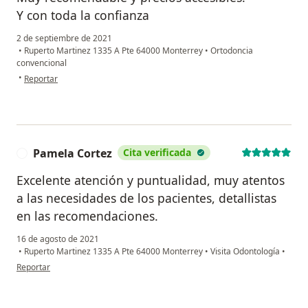
Y con toda la confianza
2 de septiembre de 2021
•
Ruperto Martinez 1335 A Pte 64000 Monterrey
•
Ortodoncia
convencional
en opinión del usuario SOFIA ACOSTA
•
Reportar
Pamela Cortez
Cita verificada
P
Excelente atención y puntualidad, muy atentos
a las necesidades de los pacientes, detallistas
en las recomendaciones.
16 de agosto de 2021
•
Ruperto Martinez 1335 A Pte 64000 Monterrey
•
Visita Odontología
•
en opinión del usuario Pamela Cortez
Reportar