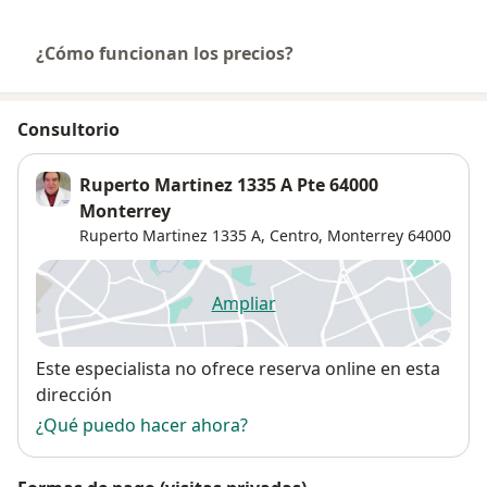
¿Cómo funcionan los precios?
Consultorio
Ruperto Martinez 1335 A Pte 64000
Monterrey
Ruperto Martinez 1335 A,
Centro
,
Monterrey
64000
Ampliar
se abre en una nueva pestañ
Disponibilidad
Este especialista no ofrece reserva online en esta
dirección
¿Qué puedo hacer ahora?