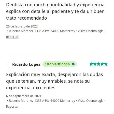
Dentista con mucha puntualidad y experiencia
explica con detalle al paciente y te da un buen
trato recomendado
26 de febrero de 2022
•
Ruperto Martinez 1335 A Pte 64000 Monterrey
•
Visita Odontología
•
en opinión del usuario Claudia Reyna
Reportar
Ricardo Lopez
Cita verificada
R
Explicación muy exacta, despejaron las dudas
que se tenían, muy amables, se nota su
experiencia, excelentes
6 de septiembre de 2021
•
Ruperto Martinez 1335 A Pte 64000 Monterrey
•
Visita Odontología
•
en opinión del usuario Ricardo Lopez
Reportar