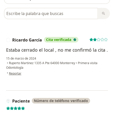
Busca en opiniones
Ricardo García
Cita verificada
R
Estaba cerrado el local , no me confirmó la cita .
15 de marzo de 2024
•
Ruperto Martinez 1335 A Pte 64000 Monterrey
•
Primera visita
Odontología
en opinión del usuario Ricardo García
•
Reportar
Paciente
Número de teléfono verificado