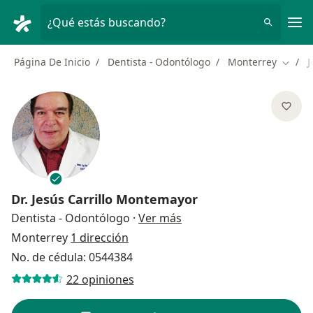
Men
¿Qué estás buscando?
Página De Inicio
Dentista - Odontólogo
Monterrey
J
Cambia
Dr.
Jesús Carrillo Montemayor
sobre las especializacion
Dentista - Odontólogo
·
Ver más
Monterrey
1 dirección
No. de cédula: 0544384
22 opiniones