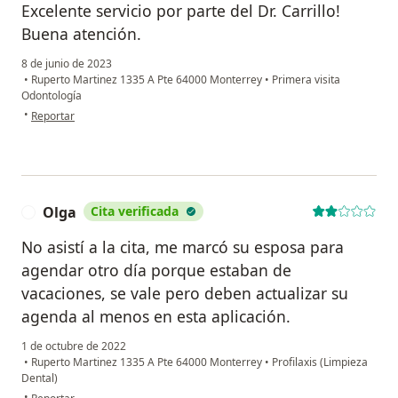
Excelente servicio por parte del Dr. Carrillo!
Buena atención.
8 de junio de 2023
•
Ruperto Martinez 1335 A Pte 64000 Monterrey
•
Primera visita
Odontología
en opinión del usuario Paciente
•
Reportar
Olga
Cita verificada
O
No asistí a la cita, me marcó su esposa para
agendar otro día porque estaban de
vacaciones, se vale pero deben actualizar su
agenda al menos en esta aplicación.
1 de octubre de 2022
•
Ruperto Martinez 1335 A Pte 64000 Monterrey
•
Profilaxis (Limpieza
Dental)
en opinión del usuario Olga
•