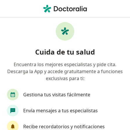
Men
Dientes Desalineados • Monterrey, Nuevo Léon
Filtros
• 1
Seguro
Mapa
Especialistas en Dientes desalineados en
Cuida de tu salud
Monterrey
Encuentra los mejores especialistas y pide cita.
Descarga la App y accede gratuitamente a funciones
¿Qué especialidad estás buscando?
exclusivas para ti:
Dentista - Odontólogo
Ortodoncista
Odon
Gestiona tus visitas fácilmente
Envía mensajes a tus especialistas
Recibe recordatorios y notificaciones