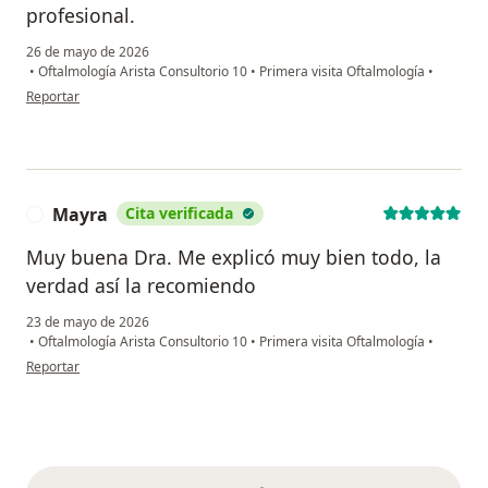
profesional.
26 de mayo de 2026
•
Oftalmología Arista Consultorio 10
•
Primera visita Oftalmología
•
en opinión del usuario MSS
Reportar
Mayra
Cita verificada
M
Muy buena Dra. Me explicó muy bien todo, la
verdad así la recomiendo
23 de mayo de 2026
•
Oftalmología Arista Consultorio 10
•
Primera visita Oftalmología
•
en opinión del usuario Mayra
Reportar