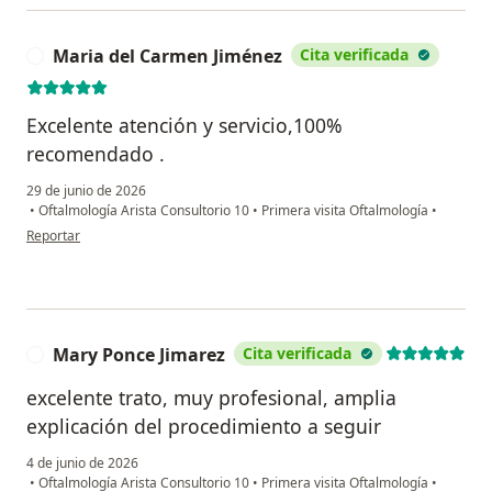
Maria del Carmen Jiménez
Cita verificada
M
Excelente atención y servicio,100%
recomendado .
29 de junio de 2026
•
Oftalmología Arista Consultorio 10
•
Primera visita Oftalmología
•
en opinión del usuario Maria del Carmen Jiménez
Reportar
Mary Ponce Jimarez
Cita verificada
M
excelente trato, muy profesional, amplia
explicación del procedimiento a seguir
4 de junio de 2026
•
Oftalmología Arista Consultorio 10
•
Primera visita Oftalmología
•