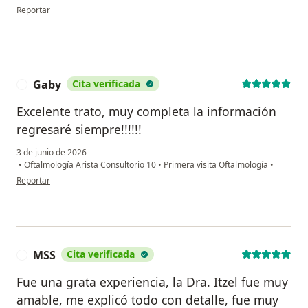
en opinión del usuario Mary Ponce Jimarez
Reportar
Gaby
Cita verificada
G
Excelente trato, muy completa la información
regresaré siempre!!!!!!
3 de junio de 2026
•
Oftalmología Arista Consultorio 10
•
Primera visita Oftalmología
•
en opinión del usuario Gaby
Reportar
MSS
Cita verificada
M
Fue una grata experiencia, la Dra. Itzel fue muy
amable, me explicó todo con detalle, fue muy