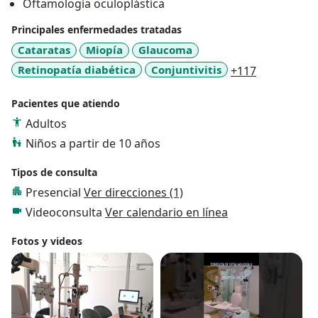
Oftamología oculoplástica
Principales enfermedades tratadas
Cataratas
Miopía
Glaucoma
a11y_sr_mo
Retinopatía diabética
Conjuntivitis
+117
Pacientes que atiendo
Adultos
Niños a partir de 10 años
Tipos de consulta
Presencial
Ver direcciones (1)
Videoconsulta
Ver calendario en línea
Fotos y videos