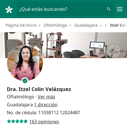
Men
¿Qué estás buscando?
Página De Inicio
Oftalmólogo
Guadalajara
Itzel Co
Cambiar de ci
Dra.
Itzel Colin Velázquez
sobre las especializaciones
Oftalmólogo
·
Ver más
Guadalajara
1 dirección
No. de cédula: 11038112 12024487
163 opiniones