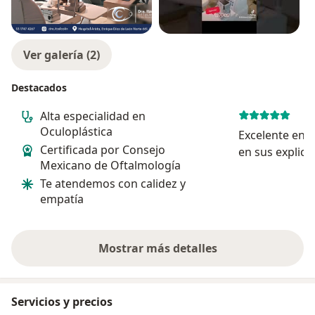
Ver galería (2)
Destacados
Alta especialidad en
Oculoplástica
Excelente en s
Certificada por Consejo
en sus explica
Mexicano de Oftalmología
que me hizo, 
Te atendemos con calidez y
se nota que s
empatía
protección!! E
Mostrar más detalles
sobre la experiencia
Servicios y precios