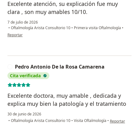
Excelente atención, su explicación fue muy
clara , son muy amables 10/10.
7 de julio de 2026
•
Oftalmología Arista Consultorio 10
•
Primera visita Oftalmología
•
en opinión del usuario Angélica
Reportar
Pedro Antonio De la Rosa Camarena
P
Cita verificada
Excelente doctora, muy amable , dedicada y
explica muy bien la patología y el tratamiento
30 de junio de 2026
en opinión del u
•
Oftalmología Arista Consultorio 10
•
Visita Oftalmología
•
Reportar