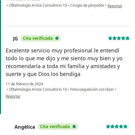
en opinión del u
•
Oftalmología Arista Consultorio 10
•
Cirugía de párpados
•
Reportar
JG
Cita verificada
J
Excelente servicio muy profesional le entendí
todo lo que me dijo y me siento muy bien y yo
recomendaría a toda mi familia y amistades y
suerte y que Dios los bendiga
11 de febrero de 2024
•
Oftalmología Arista Consultorio 10
•
Fotocoagulación con láser
•
en opinión del usuario JG
Reportar
Angélica
Cita verificada
A