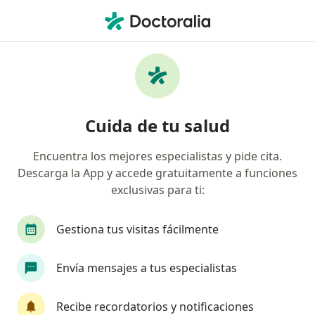
Men
Primera Visita Oftalmología • Guadalajara, Jalisco
Filtros
• 1
Seguro
Mapa
Primera visita Oftalmología en Guadalajara:
Cuida de tu salud
clínicas y especialistas
Encuentra los mejores especialistas y pide cita.
Descarga la App y accede gratuitamente a funciones
¿Qué especialidad estás buscando?
exclusivas para ti:
Oftalmólogo
Médico general
Especialista
Gestiona tus visitas fácilmente
Envía mensajes a tus especialistas
Recibe recordatorios y notificaciones