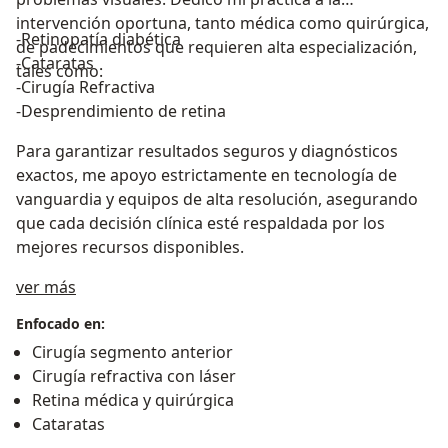
intervención oportuna, tanto médica como quirúrgica,
-Retinopatía diabética
de padecimientos que requieren alta especialización,
-Cataratas
tales como:
-Cirugía Refractiva
-Desprendimiento de retina
Para garantizar resultados seguros y diagnósticos
exactos, me apoyo estrictamente en tecnología de
vanguardia y equipos de alta resolución, asegurando
que cada decisión clínica esté respaldada por los
mejores recursos disponibles.
Sobre mí
ver más
Enfocado en:
Cirugía segmento anterior
Cirugía refractiva con láser
Retina médica y quirúrgica
Cataratas