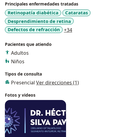
Principales enfermedades tratadas
Retinopatía diabética
Cataratas
Desprendimiento de retina
a11y_sr_more_diseases
Defectos de refracción
+34
Pacientes que atiendo
Adultos
Niños
Tipos de consulta
Presencial
Ver direcciones (1)
Fotos y videos