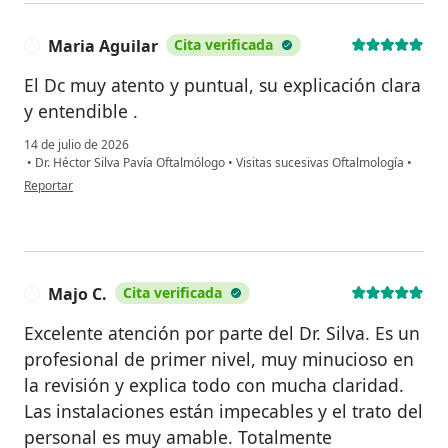
Maria Aguilar
Cita verificada
M
El Dc muy atento y puntual, su explicación clara
y entendible .
14 de julio de 2026
•
Dr. Héctor Silva Pavía Oftalmólogo
•
Visitas sucesivas Oftalmología
•
en opinión del usuario Maria Aguilar
Reportar
Majo C.
Cita verificada
M
Excelente atención por parte del Dr. Silva. Es un
profesional de primer nivel, muy minucioso en
la revisión y explica todo con mucha claridad.
Las instalaciones están impecables y el trato del
personal es muy amable. Totalmente