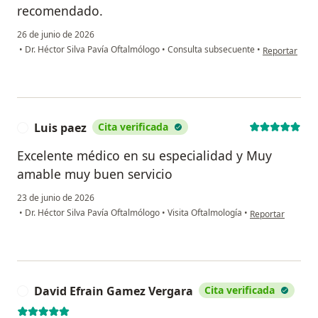
recomendado.
26 de junio de 2026
en opinión del
•
Dr. Héctor Silva Pavía Oftalmólogo
•
Consulta subsecuente
•
Reportar
Luis paez
Cita verificada
L
Excelente médico en su especialidad y Muy
amable muy buen servicio
23 de junio de 2026
en opinión del us
•
Dr. Héctor Silva Pavía Oftalmólogo
•
Visita Oftalmología
•
Reportar
David Efrain Gamez Vergara
Cita verificada
D