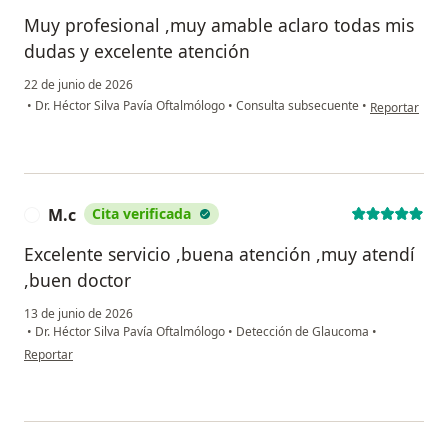
Muy profesional ,muy amable aclaro todas mis
dudas y excelente atención
22 de junio de 2026
en opinión de
•
Dr. Héctor Silva Pavía Oftalmólogo
•
Consulta subsecuente
•
Reportar
M.c
Cita verificada
M
Excelente servicio ,buena atención ,muy atendí
,buen doctor
13 de junio de 2026
•
Dr. Héctor Silva Pavía Oftalmólogo
•
Detección de Glaucoma
•
en opinión del usuario M.c
Reportar