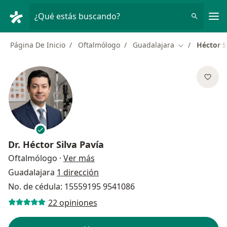
Men
¿Qué estás buscando?
Página De Inicio
Oftalmólogo
Guadalajara
Héctor S
Cambiar de ci
Dr.
Héctor Silva Pavía
sobre las especializaciones
Oftalmólogo
·
Ver más
Guadalajara
1 dirección
No. de cédula: 15559195 9541086
22 opiniones