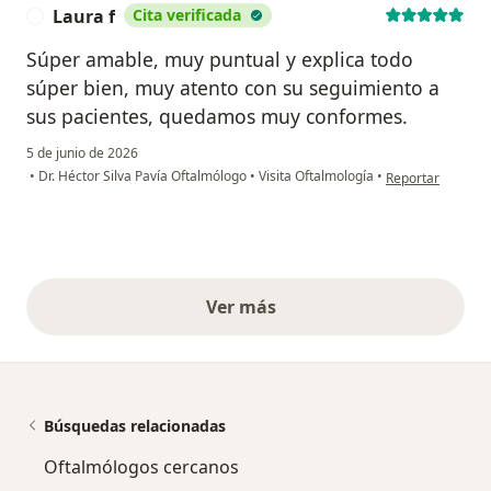
Laura f
Cita verificada
L
Súper amable, muy puntual y explica todo
súper bien, muy atento con su seguimiento a
sus pacientes, quedamos muy conformes.
5 de junio de 2026
en opinión del us
•
Dr. Héctor Silva Pavía Oftalmólogo
•
Visita Oftalmología
•
Reportar
Ver más
opiniones anteriores
Búsquedas relacionadas
Oftalmólogos cercanos