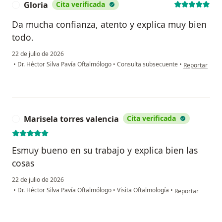
Gloria
Cita verificada
G
Da mucha confianza, atento y explica muy bien
todo.
22 de julio de 2026
en opinión del
•
Dr. Héctor Silva Pavía Oftalmólogo
•
Consulta subsecuente
•
Reportar
Marisela torres valencia
Cita verificada
M
Esmuy bueno en su trabajo y explica bien las
cosas
22 de julio de 2026
en opinión del us
•
Dr. Héctor Silva Pavía Oftalmólogo
•
Visita Oftalmología
•
Reportar