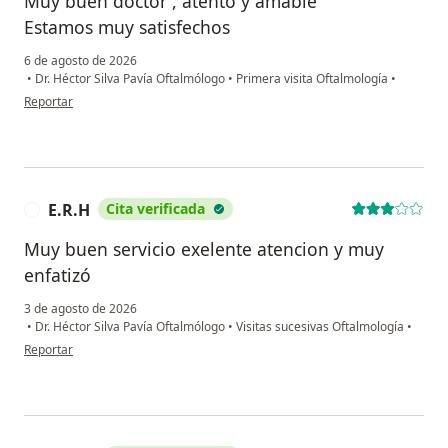
Muy buen doctor , atento y amable
Estamos muy satisfechos
6 de agosto de 2026
•
Dr. Héctor Silva Pavía Oftalmólogo
•
Primera visita Oftalmología
•
en opinión del usuario Jamey S.
Reportar
E.R.H
Cita verificada
E
Muy buen servicio exelente atencion y muy
enfatizó
3 de agosto de 2026
•
Dr. Héctor Silva Pavía Oftalmólogo
•
Visitas sucesivas Oftalmología
•
en opinión del usuario E.R.H
Reportar