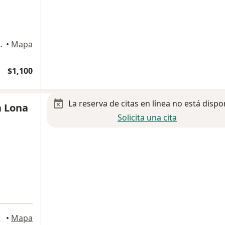
 3046, Guadalajara
•
Mapa
$1,100
La reserva de citas en línea no está dispo
a Lona
Solicita una cita
•
Mapa