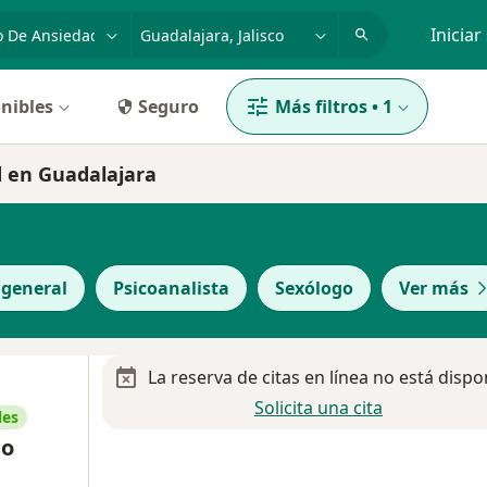
dad, enfermedad o nombre
p. ej. Guadalajara
Iniciar
nibles
Seguro
Más filtros
•
1
d en Guadalajara
 general
Psicoanalista
Sexólogo
Ver más
La reserva de citas en línea no está dispo
Solicita una cita
les
no