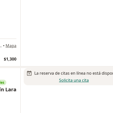
 A, Lomas de Guadalupe., Zapopan
•
Mapa
$1,300
La reserva de citas en línea no está dispo
Solicita una cita
les
ín Lara