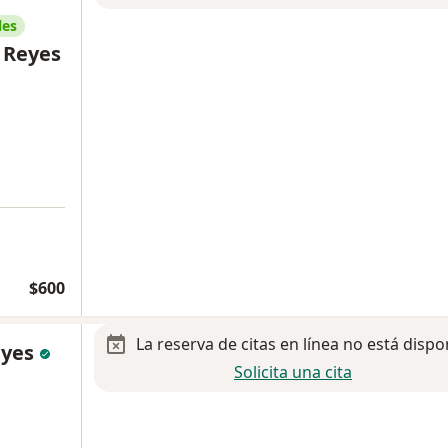
les
 Reyes
a
$600
La reserva de citas en línea no está dispo
eyes
Solicita una cita