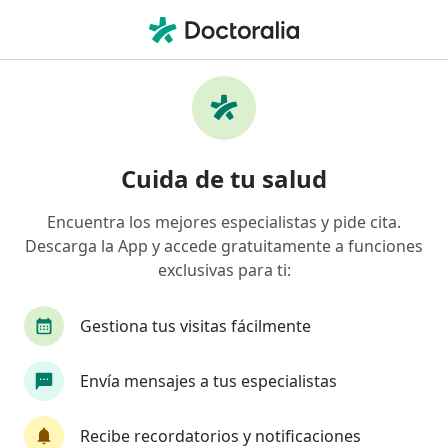
Men
Trastorno De Ansiedad Generalizada • Guadalajara, Jalisco
Filtros
• 1
Seguro
Mapa
Especialistas en Trastorno de ansiedad
Cuida de tu salud
generalizada en Guadalajara
Encuentra los mejores especialistas y pide cita.
Descarga la App y accede gratuitamente a funciones
¿Qué especialidad estás buscando?
exclusivas para ti:
Psicólogo
Psiquiatra
Psicoanalista
M
Gestiona tus visitas fácilmente
Envía mensajes a tus especialistas
Recibe recordatorios y notificaciones