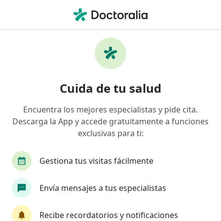
Men
Estrés Postraumático • Guadalajara, Jalisco
Filtros
• 1
Seguro
Mapa
Especialistas en Estrés postraumático en
Cuida de tu salud
Guadalajara
Encuentra los mejores especialistas y pide cita.
Descarga la App y accede gratuitamente a funciones
¿Qué especialidad estás buscando?
exclusivas para ti:
Psicólogo
Psiquiatra
Psicoanalista
T
Gestiona tus visitas fácilmente
Envía mensajes a tus especialistas
Recibe recordatorios y notificaciones