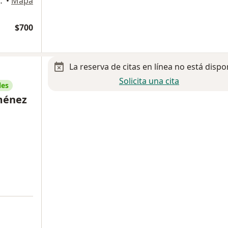
 3050, Guadalajara
•
Mapa
$700
La reserva de citas en línea no está dispo
Solicita una cita
les
iménez