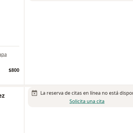
apa
$800
La reserva de citas en línea no está dispo
ez
Solicita una cita