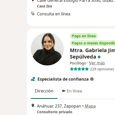
Calle General Eulogio Parra
Casa Isis
Consulta en línea
Pago en línea
Pagos a meses disponib
Mtra. Gabriela J
Sepúlveda
·
Ver más
Psicólogo
229 opiniones
Especialista de confianza
Dirección
En línea
Anáhuac 237, Zapopan
•
Mapa
Consultorio privado