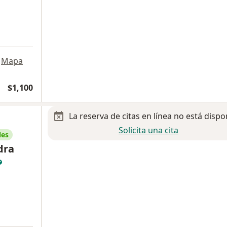
Mapa
$1,100
La reserva de citas en línea no está dispo
Solicita una cita
les
dra