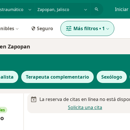
dad, enfermedad o nombre
p. ej. Guadalajara
Iniciar
nibles
Seguro
Más filtros
•
1
o en Zapopan
alista
Terapeuta complementario
Sexólogo
La reserva de citas en línea no está dispo
Solicita una cita
les
no