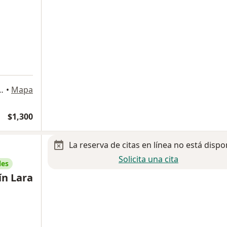
a
 A, Lomas de Guadalupe., Zapopan
•
Mapa
$1,300
La reserva de citas en línea no está dispo
Solicita una cita
les
ín Lara