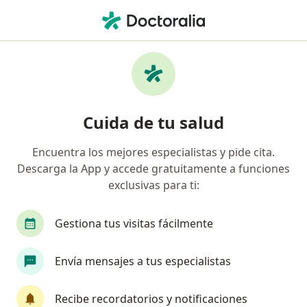
Men
Síndrome De Pinzamiento Del Hombro • Coyoacán, CDMX
Filtros
• 1
Seguro
Mapa
Especialistas en Síndrome de pinzamiento
Cuida de tu salud
del hombro en Coyoacán
Encuentra los mejores especialistas y pide cita.
Descarga la App y accede gratuitamente a funciones
¿Qué especialidad estás buscando?
exclusivas para ti:
Ortopedista
Traumatólogo
Fisioterapeut
Gestiona tus visitas fácilmente
Envía mensajes a tus especialistas
Recibe recordatorios y notificaciones