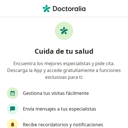
Men
Muelas Del Juicio • Saltillo, Coahuila
Filtros
• 1
Seguro
Mapa
Especialistas en Muelas del juicio en Saltillo
Cuida de tu salud
Encuentra los mejores especialistas y pide cita.
¿Qué especialidad estás buscando?
Descarga la App y accede gratuitamente a funciones
Dentista - Odontólogo
Cirujano maxilofacial
exclusivas para ti:
Gestiona tus visitas fácilmente
Envía mensajes a tus especialistas
Recibe recordatorios y notificaciones