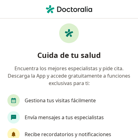
Men
Sensibilidad Dentaria • Saltillo, Coahuila
Filtros
• 1
Seguro
Mapa
Especialistas en Sensibilidad dentaria en
Cuida de tu salud
Saltillo
Encuentra los mejores especialistas y pide cita.
Descarga la App y accede gratuitamente a funciones
¿Qué especialidad estás buscando?
exclusivas para ti:
Dentista - Odontólogo
Ortodoncista
Odon
Gestiona tus visitas fácilmente
Envía mensajes a tus especialistas
Recibe recordatorios y notificaciones