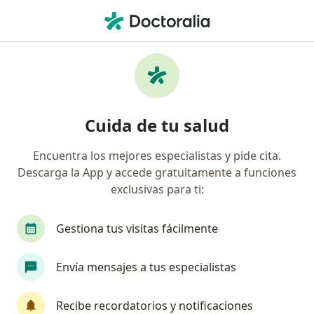
Men
Infección Dental • Saltillo, Coahuila
Filtros
• 1
Seguro
Mapa
Especialistas en Infección dental en Saltillo
Cuida de tu salud
Encuentra los mejores especialistas y pide cita.
¿Qué especialidad estás buscando?
Descarga la App y accede gratuitamente a funciones
Dentista - Odontólogo
Ortodoncista
Odon
exclusivas para ti:
Gestiona tus visitas fácilmente
Envía mensajes a tus especialistas
Recibe recordatorios y notificaciones