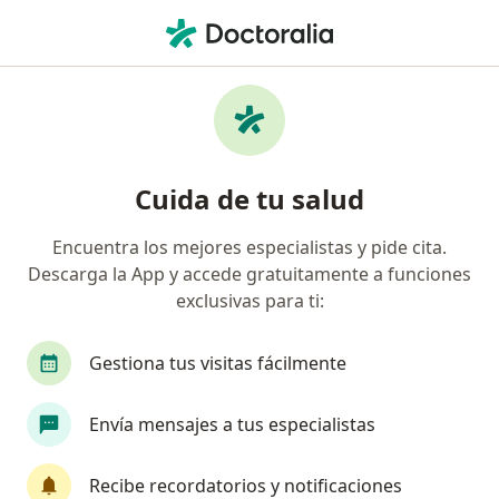
Men
Diente Impactado • Saltillo, Coahuila
Filtros
• 1
Seguro
Mapa
Especialistas en Diente impactado en
Cuida de tu salud
Saltillo
Encuentra los mejores especialistas y pide cita.
Descarga la App y accede gratuitamente a funciones
¿Qué especialidad estás buscando?
exclusivas para ti:
Dentista - Odontólogo
Ortodoncista
Odon
Gestiona tus visitas fácilmente
Envía mensajes a tus especialistas
Recibe recordatorios y notificaciones