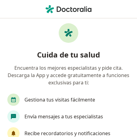
Men
Hemorroides • Puebla, MX
Filtros
• 1
Seguro
Mapa
Especialistas en Hemorroides en Puebla
Cuida de tu salud
Encuentra los mejores especialistas y pide cita.
¿Qué especialidad estás buscando?
Descarga la App y accede gratuitamente a funciones
Cirujano general
Proctólogo
Médico gene
exclusivas para ti:
Gestiona tus visitas fácilmente
Envía mensajes a tus especialistas
Recibe recordatorios y notificaciones