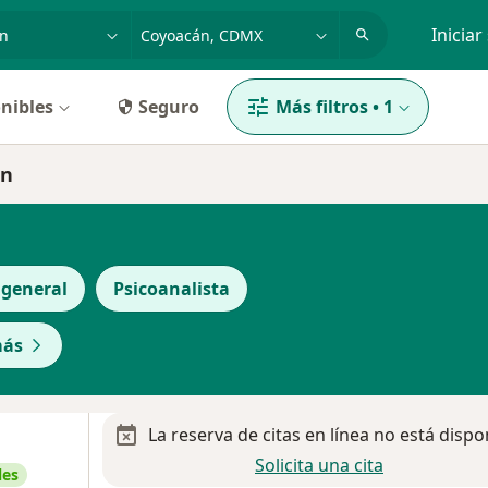
dad, enfermedad o nombre
p. ej. Guadalajara
Iniciar
nibles
Seguro
Más filtros
•
1
án
 general
Psicoanalista
más
La reserva de citas en línea no está dispo
Solicita una cita
les