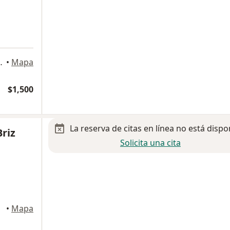
oyoacán, Coyoacán
•
Mapa
$1,500
La reserva de citas en línea no está dispo
Briz
Solicita una cita
oacán
•
Mapa