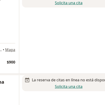
Solicita una cita
tes Sur 1774, Álvaro Obregón
•
Mapa
$900
La reserva de citas en línea no está dispo
na
Solicita una cita