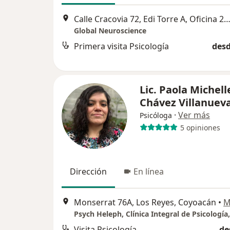
Calle Cracovia 72, Edi Torre A, Oficina 216, Álvaro Ob
Global Neuroscience
Primera visita Psicología
desd
Lic. Paola Michell
Chávez Villanuev
·
Ver más
Psicóloga
5 opiniones
Dirección
En línea
Monserrat 76A, Los Reyes, Coyoacán
•
M
Visita Psicología
de