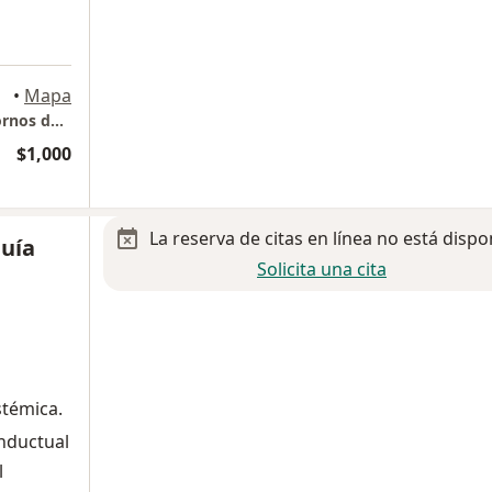
•
Mapa
Psiquiatria (Transtornos Depresivos, Transtornos de Ansiedad y Psicoterapia)
$1,000
La reserva de citas en línea no está dispo
uía
Solicita una cita
stémica.
onductual
l