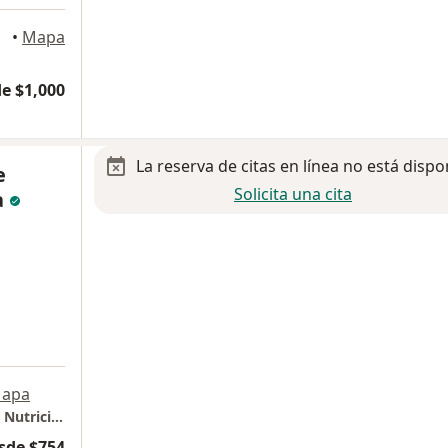
regón
•
Mapa
e $1,000
La reserva de citas en línea no está dispo
e
Solicita una cita
a
apa
Psych Heleph, Clínica Integral de Psicología, Nutrición y Psiquiatría
sde $754