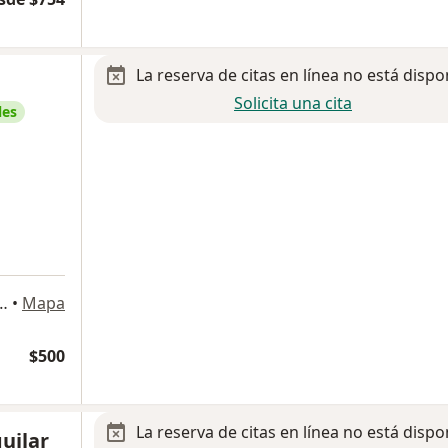
La reserva de citas en línea no está dispo
Solicita una cita
les
 Río Churubusco 601, Benito Juárez
•
Mapa
$500
La reserva de citas en línea no está dispo
uilar