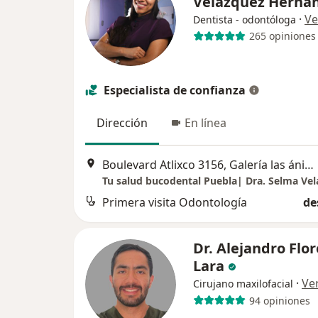
Velázquez Hernà
·
Ve
Dentista - odontóloga
265 opiniones
Especialista de confianza
Dirección
En línea
Boulevard Atlixco 3156, Galería las ánimas, LOCAL F11, Puebla
Tu salud bucodental Puebla| Dra. Selma Vel
Primera visita Odontología
de
Dr. Alejandro Flor
Lara
·
Ve
Cirujano maxilofacial
94 opiniones