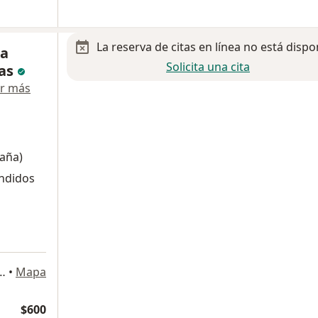
La reserva de citas en línea no está dispo
ra
Solicita una cita
gas
r más
paña)
endidos
e San Manuel, Puebla, Pue., México, Puebla
•
Mapa
$600