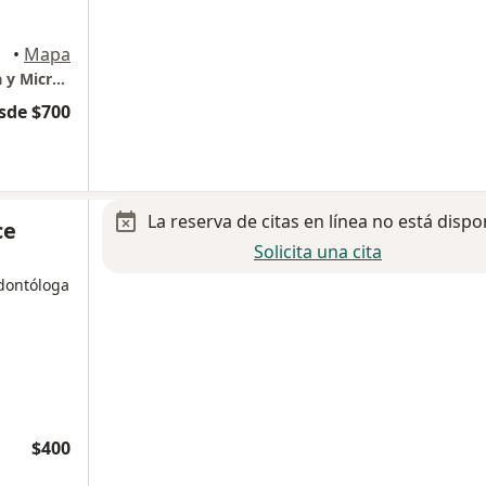
•
Mapa
CLINICA SONRIENTE, Odontología Avanzada y Microscópica.
sde $700
La reserva de citas en línea no está dispo
ce
Solicita una cita
odontóloga
$400