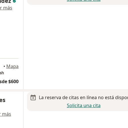
ndez
r más
•
Mapa
ah
sde $600
La reserva de citas en línea no está dispo
es
Solicita una cita
r más