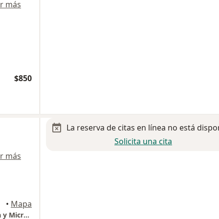
r más
$850
La reserva de citas en línea no está dispo
Solicita una cita
r más
•
Mapa
CLINICA SONRIENTE, Odontología Avanzada y Microscópica.