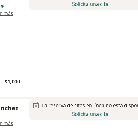
Solicita una cita
z
r más
$1,000
La reserva de citas en línea no está dispo
ánchez
Solicita una cita
r más