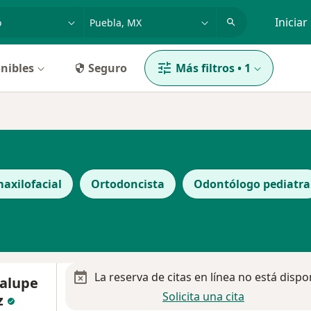
dad, enfermedad o nombre
p. ej. Guadalajara
Iniciar
nibles
Seguro
Más filtros
•
1
axilofacial
Ortodoncista
Odontólogo pediatra
La reserva de citas en línea no está dispo
alupe
Solicita una cita
z