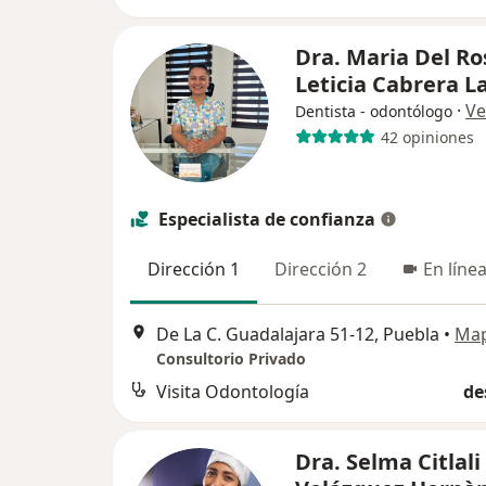
Dra. Maria Del Ro
Leticia Cabrera L
·
Ve
Dentista - odontólogo
42 opiniones
Especialista de confianza
Dirección 1
Dirección 2
En líne
De La C. Guadalajara 51-12, Puebla
•
Ma
Consultorio Privado
Visita Odontología
de
Dra. Selma Citlali