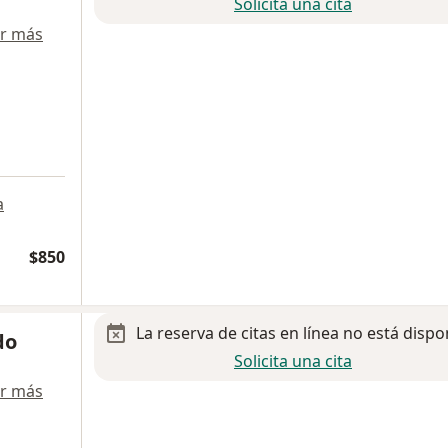
Solicita una cita
r más
a
$850
La reserva de citas en línea no está dispo
do
Solicita una cita
r más