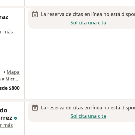
La reserva de citas en línea no está dispo
raz
Solicita una cita
r más
•
Mapa
CLINICA SONRIENTE, Odontología Avanzada y Microscópica.
sde $800
La reserva de citas en línea no está dispo
ndo
Solicita una cita
errez
r más