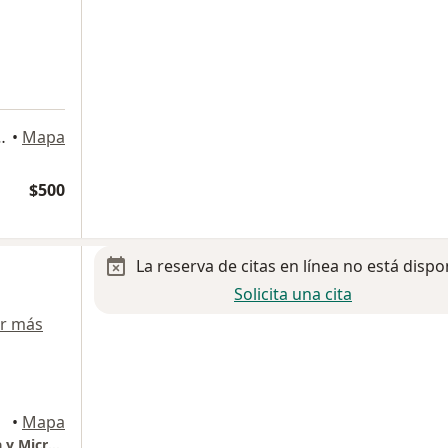
3507, San Andres Cholula
•
Mapa
$500
La reserva de citas en línea no está dispo
Solicita una cita
r más
•
Mapa
CLINICA SONRIENTE, Odontología Avanzada y Microscópica.