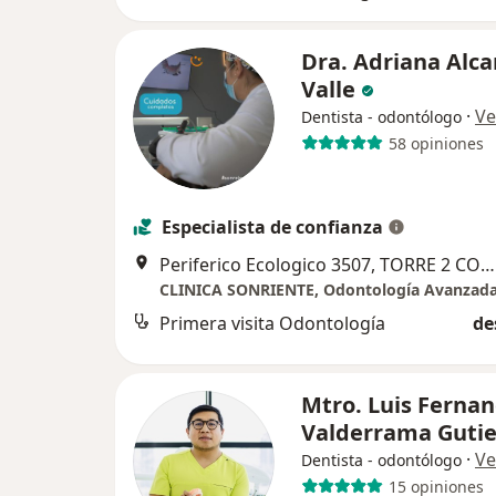
Dra. Adriana Alca
Valle
·
Ve
Dentista - odontólogo
58 opiniones
Especialista de confianza
Periferico Ecologico 3507, TORRE 2 CONSULTORIO 1810, San Andres Cholula
Primera visita Odontología
de
Mtro. Luis Ferna
Valderrama Guti
·
Ve
Dentista - odontólogo
15 opiniones