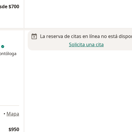
sde $700
La reserva de citas en línea no está dispo
Solicita una cita
o
dontóloga
, Puebla
•
Mapa
$950