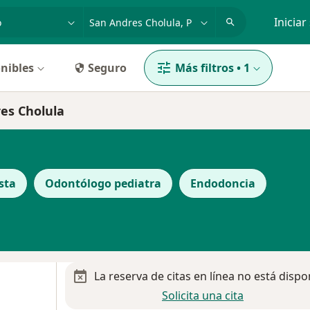
dad, enfermedad o nombre
p. ej. Guadalajara
Iniciar
nibles
Seguro
Más filtros
•
1
res Cholula
sta
Odontólogo pediatra
Endodoncia
La reserva de citas en línea no está dispo
Solicita una cita