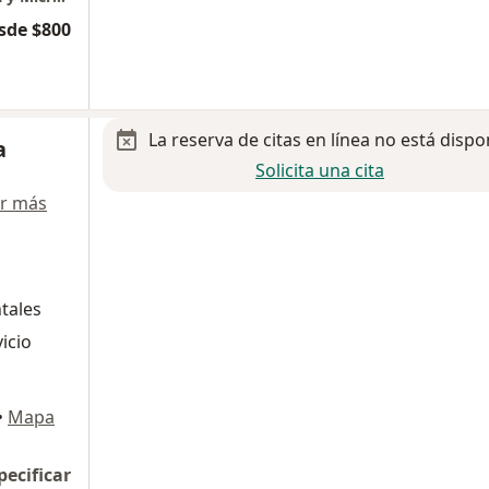
sde $800
La reserva de citas en línea no está dispo
a
Solicita una cita
r más
ntales
icio
•
Mapa
pecificar