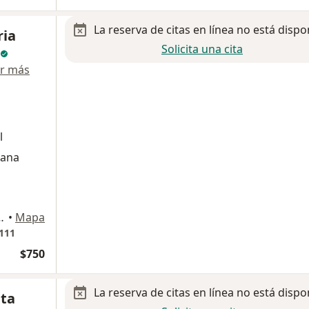
La reserva de citas en línea no está dispo
ria
Solicita una cita
r más
l
cana
3507, San Andres Cholula
•
Mapa
1111
$750
La reserva de citas en línea no está dispo
ita