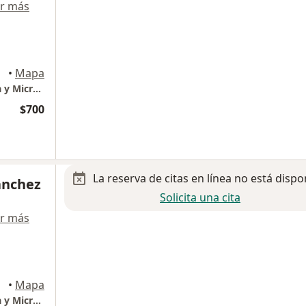
r más
•
Mapa
CLINICA SONRIENTE, Odontología Avanzada y Microscópica.
$700
La reserva de citas en línea no está dispo
ánchez
Solicita una cita
r más
•
Mapa
CLINICA SONRIENTE, Odontología Avanzada y Microscópica.