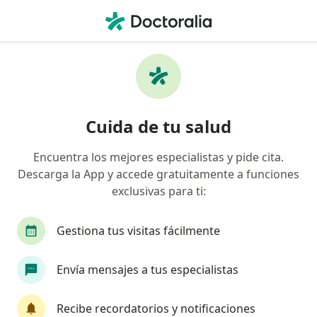
Men
Impactación Dental • San Andres Cholula, Puebla
Filtros
• 1
Seguro
Mapa
Especialistas en Impactación dental en San
Cuida de tu salud
Andres Cholula
Encuentra los mejores especialistas y pide cita.
Descarga la App y accede gratuitamente a funciones
¿Qué especialidad estás buscando?
exclusivas para ti:
Dentista - Odontólogo
Odontólogo pediatra
Gestiona tus visitas fácilmente
Envía mensajes a tus especialistas
Recibe recordatorios y notificaciones