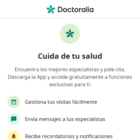
Men
Infección Dental • San Andres Cholula, Puebla
Filtros
• 1
Seguro
Mapa
Especialistas en Infección dental en San
Cuida de tu salud
Andres Cholula
Encuentra los mejores especialistas y pide cita.
Descarga la App y accede gratuitamente a funciones
¿Qué especialidad estás buscando?
exclusivas para ti:
Dentista - Odontólogo
Odontólogo pediatra
Gestiona tus visitas fácilmente
Envía mensajes a tus especialistas
Recibe recordatorios y notificaciones