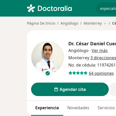
especiali
Página De Inicio
Angiólogo
Monterrey
Cé
Cambia
Dr.
César Daniel Cue
sobr
Angiólogo
·
Ver más
Monterrey
3 direccione
No. de cédula: 1197426
64 opiniones
Agendar cita
Experiencia
Novedades
Servicios