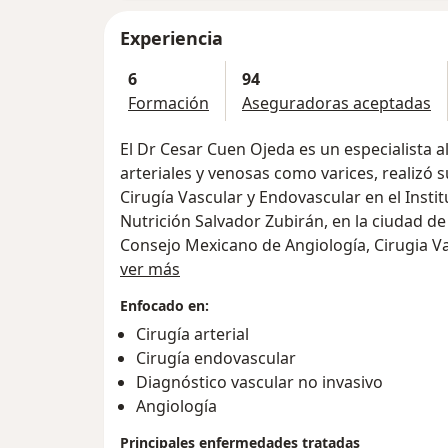
Experiencia
6
94
Formación
Aseguradoras aceptadas
El Dr Cesar Cuen Ojeda es un especialista 
arteriales y venosas como varices, realizó
Cirugía Vascular y Endovascular en el Insti
Nutrición Salvador Zubirán, en la ciudad de 
Consejo Mexicano de Angiología, Cirugia V
Sobre mí
contar con una maestría en Bioética por l
ver más
Enfocado en:
Asimismo cuenta con dos entrenamientos en 
Cirugía arterial
Cirugía Vascular y Endovascular en Toronto
Cirugía endovascular
de Toronto; y un segundo entrenamiento e
Diagnóstico vascular no invasivo
diabético, avalado por la misma Universid
Angiología
Finalmente el doctor se encuentra acredita
Principales enfermedades tratadas