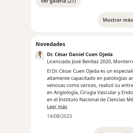
Ver galería (27)
Mostrar más 
so
Novedades
Dr. César Daniel Cuen Ojeda
Licenciado José Benítez 2020, Monter
El Dr. César Cuen Ojeda es un especial
altamente capacitado en patologías ar
venosas como varices, realizó su ent
en Angiología, Cirugía Vascular y End
en el Instituto Nacional de Ciencias M
Nutrición Salvador Zubirán, en la ciud
Leer más
México, está certificado por el Consej
14/08/2023
Mexicano de Angiología, Cirugía Vascular y
Endovascular.