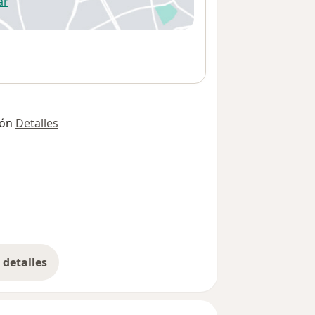
ar
 abre en una nueva pestaña
ión
Detalles
detalles
bre la dirección