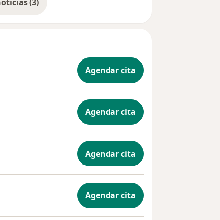
Mostrar más noticias (3)
 Bioética
tos en el
gía
Agendar cita
Canadá,
; y un
vanzado
r la misma
Agendar cita
reditado
Agendar cita
s y
ound
Agendar cita