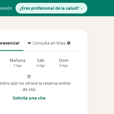
 sesión
¿Eres profesional de la salud?
presencial
Consulta en línea
resencial
Consulta en línea
Mañana
Sáb
Dom
Lun
Mar
7 Ago
8 Ago
9 Ago
10 Ago
11 Ag
entro aún no ofrece la reserva online
de cita
Solicita una cita
(64)