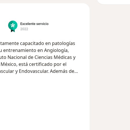
altamente capacitado en patologías
 su entrenamiento en Angiología,
tuto Nacional de Ciencias Médicas y
México, está certificado por el
ascular y Endovascular. Además de
a Universidad Panamericana.
el extranjero, el primero de ellos en
, Canada, avalado por la Universidad
n manejo avanzado de heridas y pie
ad de Toronto.
do como especialista en heridas