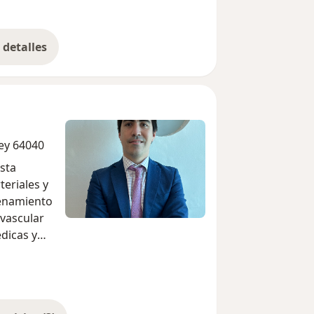
detalles
bre la experiencia
rey 64040
ista
teriales y
renamiento
ovascular
édicas y
ad de
o