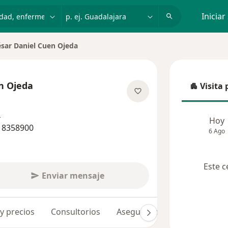
dad, enfermedad o nombre
p. ej. Guadalajara
Iniciar
sar Daniel Cuen Ojeda
r de ciudad
n Ojeda
Visita 
Visita p
e las especializaciones
s
Hoy
1 8358900
6 Ago
Este c
Enviar mensaje
 y precios
Consultorios
Aseguradoras
Opiniones 