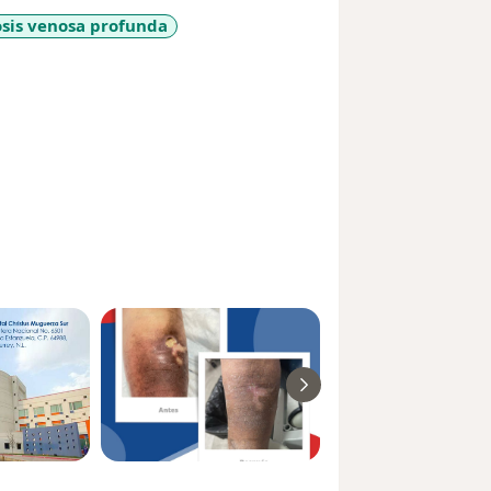
rd of Wound Management, prestigiosa
sis venosa profunda
r_more_diseases