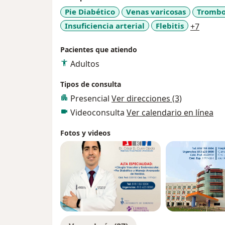
arteriales y venosas por la American Boa
Pie Diabético
Venas varicosas
Trombo
asociación norteamericana.
a11y_s
Insuficiencia arterial
Flebitis
+7
Pacientes que atiendo
Adultos
Tipos de consulta
Presencial
Ver direcciones (3)
Videoconsulta
Ver calendario en línea
Fotos y videos