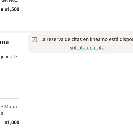
Angiología Terapia Vascular - Centro Médico del Hospital Christus Muguerza Alta Especialidad
e $1,500
La reserva de citas en línea no está dispo
Luna
Solicita una cita
·
 general
•
Mapa
10
$1,000