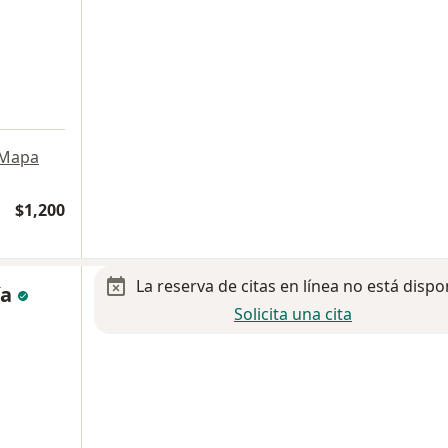
Mapa
$1,200
La reserva de citas en línea no está dispo
ía
Solicita una cita