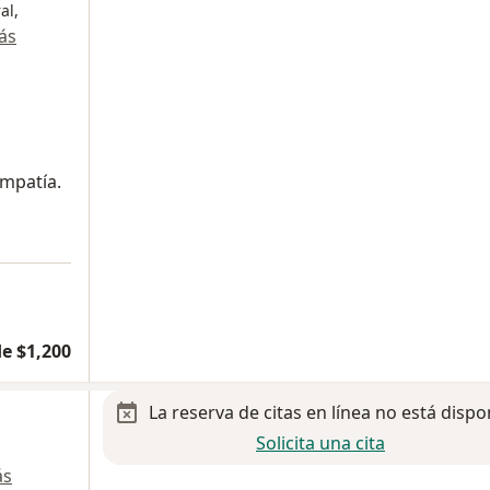
al,
ás
mpatía.
a
e $1,200
La reserva de citas en línea no está dispo
Solicita una cita
ás