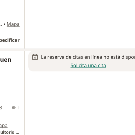
a
, La Estanzuela., Monterrey
•
Mapa
pecificar
La reserva de citas en línea no está dispo
Cuen
Solicita una cita
3
En línea
apa
Christus Muguerza Hospital Sur piso 5 ,Consultorio 512