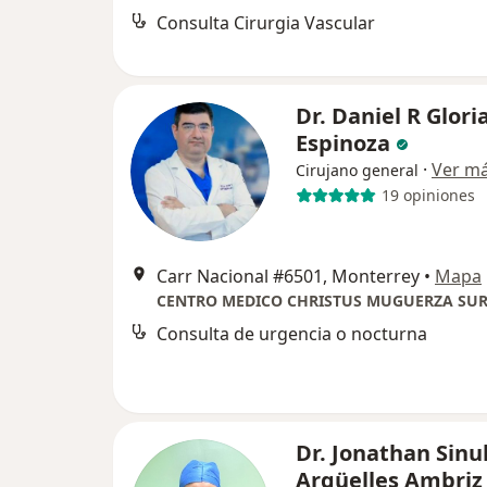
Consulta Cirurgia Vascular
Dr. Daniel R Glori
Espinoza
·
Ver m
Cirujano general
19 opiniones
Carr Nacional #6501, Monterrey
•
Mapa
Consulta de urgencia o nocturna
Dr. Jonathan Sin
Argüelles Ambri