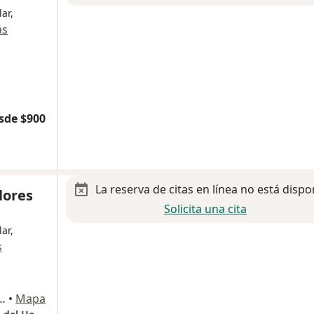
ar,
ás
sde $900
La reserva de citas en línea no está dispo
lores
Solicita una cita
ar,
s
5 Consultorio 503. Colonia Obispado, Monterrey
•
Mapa