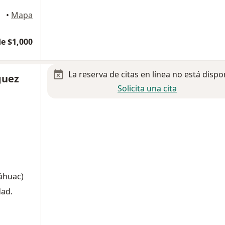
errey
•
Mapa
e $1,000
La reserva de citas en línea no está dispo
guez
Solicita una cita
náhuac)
dad.