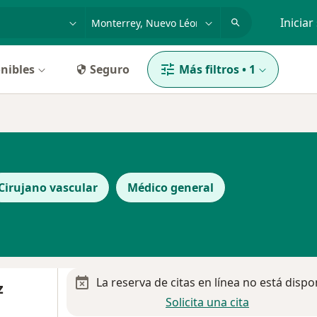
dad, enfermedad o nombre
p. ej. Guadalajara
Iniciar
nibles
Seguro
Más filtros
•
1
Cirujano vascular
Médico general
La reserva de citas en línea no está dispo
z
Solicita una cita