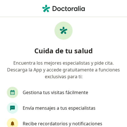
Men
Consulta En Línea • Monterrey, Nuevo Léon
Filtros
• 1
Seguro
Mapa
Consulta en línea en Monterrey: clínicas y
Cuida de tu salud
especialistas
Encuentra los mejores especialistas y pide cita.
Descarga la App y accede gratuitamente a funciones
¿Qué especialidad estás buscando?
exclusivas para ti:
Psicólogo
Médico general
Dentista - Odo
Gestiona tus visitas fácilmente
Envía mensajes a tus especialistas
Recibe recordatorios y notificaciones